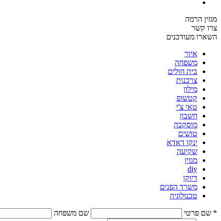
מגזין הרמה
צרו קשר
השארו מעודכנים
איור
משפחה
בית חולים
צרכנות
מילון
קטשופ
טאי צ'י
חשבון
מוסקבה
טושים
ינקו דאדא
שקיעה
מגזין
diy
דיוקן
משרד הפנים
טכנולוגיה
* שם פרטי
שם משפחה