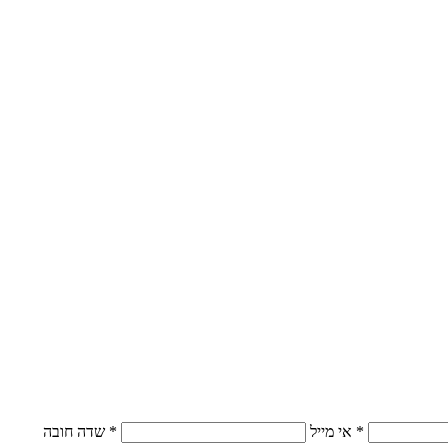
* אי מייל
* שדה חובה