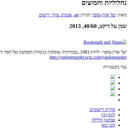
גחליליות וחמוצים
מאת:
יעל אורן-סופר
תגיות:
art
, אמנות
, ציור
, רישום
שמן על דיקט, 40/60, 2013
יעל אורן-סופר- ילידת 1983, עבודותיה עוסקות בנקודת הממשק של חסד וחרדה, ובתקשורת של הפעולה הציורית עם המצע כחומר.
http://yaelorensofer.wix.com/yaelorensofer
עוד בקטגוריה
סדרת רישומים
לוטו (1)
שמשון ודלילה
הנני כאן