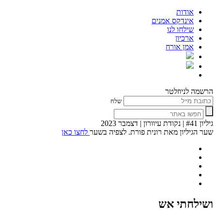
אודות
אינדקס אמנים
שילחו לנו
ארכיון
אמן אורח
הרשמה לניוזלטר
שלח
גיליון #41 | נקודת עיוורון | דצמבר 2023
שער הגיליון מאת רונית פורת. לצפיה בשער
לחצו כאן
ושילחתי אש