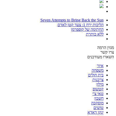
Seven Attempts to Bring Back the Sun
הליכות ירח 1: צעד קטן לאדם
החתימה של קופפרמן
ללא כותרת
מגזין הרמה
צרו קשר
השארו מעודכנים
איור
משפחה
בית חולים
צרכנות
מילון
קטשופ
טאי צ'י
חשבון
מוסקבה
טושים
ינקו דאדא