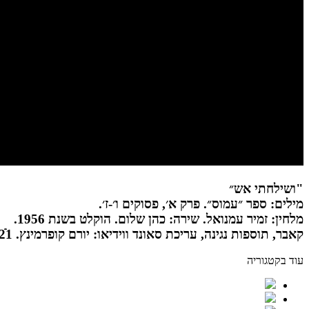
"ושילחתי אש״
מילים: ספר ״עמוס״. פרק א׳, פסוקים ו׳-ז׳.
מלחין: זמיר עמנואל. שירה: כהן שלום. הוקלט בשנת 1956.
קאבר, תוספות נגינה, עריכת סאונד ווידיאו: יורם קופרמינץ. 2021ֿֿֿ
עוד בקטגוריה