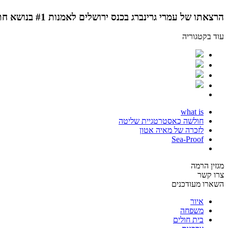
הרצאתו של עמרי גרינברג בכנס ירושלים לאמנות #1 בנושא חתימה, במסגרת פסטיבל מנופים, 2016.
עוד בקטגוריה
what is
חולשה כאסטרטגיית שליטה
לזכרה של מאיה אטון
Sea-Proof
מגזין הרמה
צרו קשר
השארו מעודכנים
איור
משפחה
בית חולים