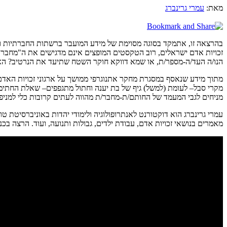
מאת:
עמרי גרינברג
בהרצאה זו, אתמקד בסוגה מסוימת של מידע המועבר ברשתות החברתיות ולר
זכויות אדם ישראלים, רוב הטקסטים המופצים אינם מדגישים את ה"מחבר" 
הנו/ה העד/ה-מספר/ת, או שמא דווקא חוקר השטח שתיעד את הנרטיב? האם 
מתוך מידע שנאסף במסגרת מחקר אתנוגרפי ממושך על ארגוני זכויות הא
מקרי סבל– לעומת (למשל) גיף של בת יענה וחתול מתגפפים– שאלת החתימה נ
מניחים לגבי המעמד של החותם/ת-מחבר/ת מהווה לעתים קרובות כלי למניפו
מאמרים בנושאי זכויות אדם, עבודת ילדים, גבולות ותנועה, ועוד. הרצה בכנס