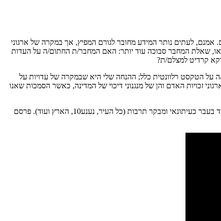
 אמנם, לעתים נותר המידע מחובר לגורם המפיץ, אך במקרה של ארגוני
ידאו, שאלת המחבר סבוכה עוד יותר: האם המחבר/ת החתום/ה על העדות
וקא קרדיט למצלם/ת?
 על הטקסט רלוונטית כלל; ההנחה שלי היא שבמקרה של עדויות על
ני זכויות האדם והן של מנגנוני דיכוי של המדינה, כאשר הסמכות שאנו
עמרי גרינברג הוא דוקטורנט לאנתרופולוגיה ולימודי יהדות באוניברסיטת טורונטו. סיים תואר שני בתכנית ללימודי תרבות באוניברסיטה העברית, וגם עבד בעבר כעיתונאי ומבקר תרבות (כל העיר, נענע10, הארץ ועוד). פרסם