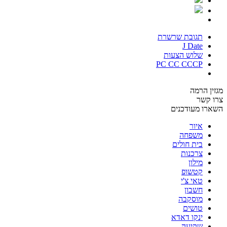
תגובת שרשרת
J Date
שלוש הצעות
PC CC CCCP
מגזין הרמה
צרו קשר
השארו מעודכנים
איור
משפחה
בית חולים
צרכנות
מילון
קטשופ
טאי צ'י
חשבון
מוסקבה
טושים
ינקו דאדא
שקיעה