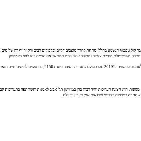
קול טפטוף הנשמע בחלל. מתחת לחדר מוצבים דליים ובקבוקים רבים ורק זרזיף דק של מים נוטף 
התקרה משתלשלת מסיכת צלילה ומתוכה עולה סרט המתאר את החיים רגע לפני השיטפון.
נה. את התערוכה תאצור ד״ר איה לוריא.
גוונות.
היא
הציגה תערוכות יחיד רבות בהן במוזיאון תל־אביב לאמנות והשתתפה בתערוכות קב
השתתפה בתכניות רזידנסי וסדנאות אמן בארץ ובעולם.