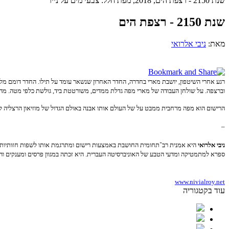
שנת 2150 - רצפת הים, 2018, מפת חלל: צבעי מים על נייר
שנת 2150 - רצפת הים
מאת:
ניבי אלרואי
רגע אחרי השיטפון, יושבת מארי בחדרה, החדר האחרון שנשאר עומד על תילו. החדר דומם מלבד 
וברצפה. על שולחן העבודה של מארי מפה גדלת ממדים, משורטטת ביד, גולשת כלפי מטה. מ
הרישום הוא מפה מרחבית ממבט על של העולם אותו אבנה באולם הגדול של מוזיאון הרצליה לאמנות עכשווית ב־2019. זהו העולם שאחרי ההצפה בשנת 2150, בו חפצים לובשים חיים ומארי היא האישה האחרו
–
ניבי
אלרואי
היא אמנית רב־תחומית ה
חושבת באמצעות רישום ומתרגמת אותו לשפות חזותיות מ
ספרא למתמטיקה ומדעי הטבע של האוניברסיטה העברית.
היא זכתה במגוון פרסים ומענקים ו
www.nivialroy.net
עוד בקטגוריה