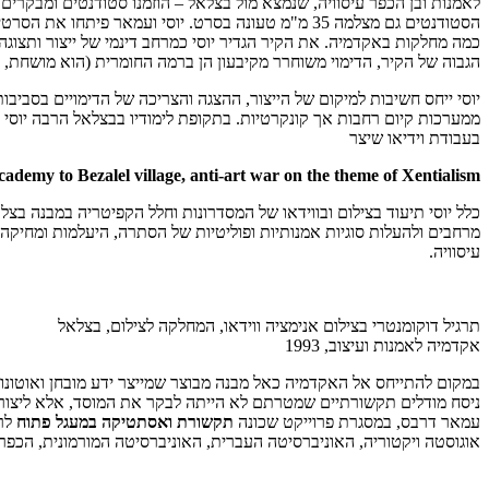
לאמנות ובן הכפר עיסוויה, שנמצא מול בצלאל – הוזמנו סטודנטים ומבקרים
הסטודנטים גם מצלמה 35 מ"מ טעונה בסרט. יוסי ועמאר
כמה מחלקות באקדמיה. את הקיר הגדיר יוסי כמרחב דינמי של ייצור ותצוג
הגבוה של הקיר, הדימוי משוחרר מקיבעון הן ברמה החומרית (הוא מושחת, מ
יוסי ייחס חשיבות למיקום של הייצור, ההצגה והצריכה של הדימויים בסביב
ממערכות קיום רחבות אך קונקרטיות. בתקופת לימודיו בבצלאל הרבה יוסי
בעבודת וידיאו שיצר
demy to Bezalel village, anti-art war on the theme of Xentialism
כלל יוסי תיעוד בצילום ובווידאו של המסדרונות וחלל הקפיטריה במבנה בצ
עיסוויה.
תרגיל דוקומנטרי בצילום אנימציה ווידאו, המחלקה לצילום, בצלאל
אקדמיה לאמנות ועיצוב, 1993
במקום להתייחס אל האקדמיה כאל מבנה מבוצר שמייצר ידע מובחן ואוטונומ
ניסח מודלים תקשורתיים שמטרתם לא הייתה לבקר את המוסד, אלא ליצור מ
עמאר דרבס, במסגרת פרוייקט שכונה
תקשורת ואסתטיקה במעגל פתוח
לרש
אוגוסטה ויקטוריה, האוניברסיטה העברית, האוניברסיטה המורמונית, הכפר ע