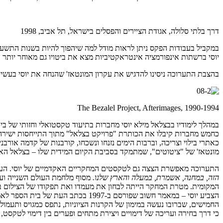
דרך בלתי סלולה, אגודת הציירים והפסלים בישראל, תל אביב, 1998
במקביל בעבודות הפקס ניתן לראות מודל למה שיהפוך להיות בשנות התשעי
יוסי ברשתות אינפורמציה אינטראקטיביות מצא את ביטויו גם מאוחר יותר כאשר
בהצבת התערוכה ניסינו להדגיש את עקרון המונטאז' שהנחה את יוסי בעשיי
The Bezalel Project, Afterimages, 1990-1994
במהלך לימודיו בבצלאל מילא יוסי מחברות בתיעוד טקסטואלי וחזותי של ב
כאתרי בילוי וצריכה, וברבות הימים נזנחו ונשכחו, קורבנות של קדמה אורבנ
מונטאז' של "ציטוטים", שמתמקד בסביבת הקיום המידית שלו – בצלאל האק
התערוכה מאפשרת הצצה גם לטקסטים המחקריים האקדמיים של יוסי. העניין 
הזה, במחנה, אשמרת, במעלה והארץ שלנו.
מסוף מלחמת העולם השנייה ועד
הצביע יוסי – במאמר חשוב שפורסם ב-
החמישים, שברובו נעשה במימון של הקרנות הציוניות, נתפס כמגויס ותעמולת
כי דרך בחירה ועריכה של דימויים ויצירת מתחים ופערים בין דימוי לטקס