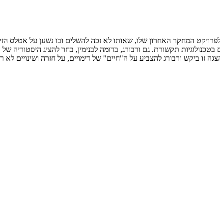
רויקט המחקר האחרון שלו, שאותו לא זכה להשלים ובו נשען על אטלס הזיכרון
טכנולוגיות תקשורת. גם ורבורג, בדומה לבנימין, בחר להציג היסטוריה של ד
ה זו ביקש ורבורג להצביע על ה"חיים" של דימויים, על חזרה ושינויים לא ר