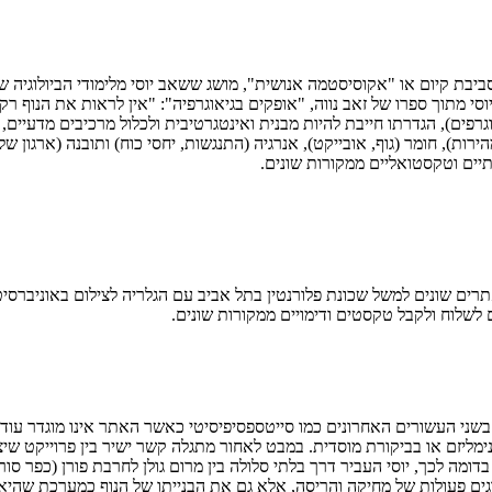
בת קיום או "אקוסיסטמה אנושית", מושג ששאב יוסי מלימודי הביולוגיה שלו
סי מתוך ספרו של זאב נווה, "אופקים בגיאוגרפיה": "אין לראות את הנוף 
רפים), הגדרתו חייבת להיות מבנית ואינטגרטיבית ולכלול מרכיבים מדעיים, 
רות), חומר (גוף, אובייקט), אנרגיה (התנגשות, יחסי כוח) ותובנה (ארגון ש
יים וטקסטואליים ממקורות שונים.
רים שונים למשל שכונת פלורנטין בתל אביב עם הגלריה לצילום באוניברסי
ם לשלוח ולקבל טקסטים ודימויים ממקורות שונים.
בשני העשורים האחרונים כמו סייטספסיפיסיטי כאשר האתר אינו מוגדר עוד רק
גים פעולות של מחיקה והריסה, אלא גם את הבנייתו של הנוף כמערכת שהיא בו