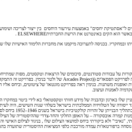
ם ל"אסתטיקת יחסים" באמצעות עירעור היחסים בין ייצור לצריכה ושימוש
 הוא הקים באינטרנט את הרשת החברתיתELSEWHERE .
תו ובמחקריו. בכניסה לתערוכה מיקמנו את מחברות הלימוד האישיות שלו ש
יקורות על עבודות סטודנטים, סיכומים של הרצאות וטקסטים, מפות שמתייח
כחמש מחברות קיבלו את הכותרת "פרויקט בצלאל" מתוך התייחסות ישירה לפר
ית ואופנות משתנות. בנימין ראה בפרויקט מונטאז' של ציטוטים, וביחס אליו 
דמיה לאמנות ועיצוב.
שלו בארגון ובהבניה של מידע חזותי וטקסטואלי בא לידי ביטוי במחקרו הה
 ייסודה של הטלוויזיה הממלכתית בישראל בשלהי שנות השישים, היה לעיתוני
המקומית. מטרת המחקר הי
1997 בכתב העת של בית הספר לאמנות קמרה אובסקורה – על האופן החלקי והחד-צדדי שההיסטו
י, "נאיבי" ולא ביקורתי ביחס למושאי הצילום שלו , בניגוד לצילום האישי
ט, נוסחה ברפורטאז'ות עמדה מורכבת כלפי המציאות ההיסטורית שתועדה בהם