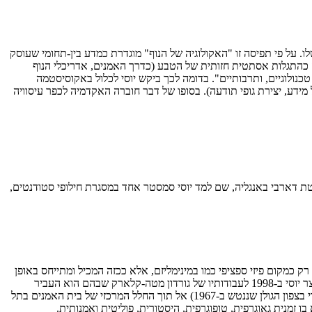
. על פי תפיסה זו "האקולוגיה של הנוף" מוגדרת כמדע בין-תחומי שעוסק
רק כהתגלות אסתטית חזותית של הטבע (כדרך האמנים, אדריכלי הנוף
טכנולוגיים, ותרבותיים". בדומה לכך ביקש יוסי לכלול באקוסיסטמה
ל מידע, יצירת גופי תודעה). בסופו של דבר חוברה האקדמיה לכפר עיסוויה
טת דארבי באנגליה, שם למד יוסי סמסטר אחד במסגרת חילופי סטודנטים,
 כמקום פיזי ספציפי כמו במינימליזם, אלא ככזה המכיל ומתייחס באופן
יצרני למגוון הקשריו הדיסקורסיביים, ההיסטוריים והחברתיים כמו בפוסטמינימליזם או בביקורת מוסדית. במבט לאחור מתגלה קשר ישיר בין פרוייקט שיצר יוסי ב-1998 לעבודותיו של גורדון מטה-קלארק שבהם הוא העביר
חלקים ממבנים ארכיטקטוניים מתכלים או הרוסים לחללי תצוגה אמנותיים. בדומה לכך, יוסי העביר דרך בלתי סלולה בין מרום גולן לחרבת פורן (כפר סורי בצפון הגולן שננטש ב-1967) אל תוך החלל המרכזי של בית האמנים בתל
 זמנית גאוגרפית, טופוגרפית, היסטורית, פוליטית ואמנותית.