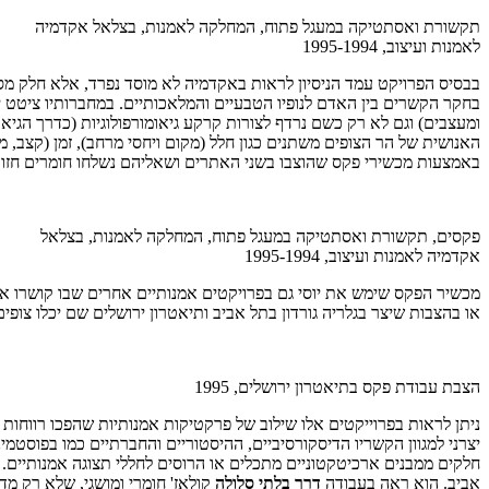
תקשורת ואסתטיקה במעגל פתוח, המחלקה לאמנות, בצלאל אקדמיה
לאמנות ועיצוב, 1995-1994
בבסיס הפרויקט עמד הניסיון לראות באקדמיה לא מוסד נפרד, אלא חלק מסבי
בחקר הקשרים בין האדם לנופיו הטבעיים והמלאכותיים. במחברותיו ציטט יו
ומעצבים) וגם לא רק כשם נרדף לצורות קרקע גיאומורפולוגיות (כדרך הגיאוג
האנושית של הר הצופים משתנים כגון חלל (מקום ויחסי מרחב), זמן (קצב, מהי
באמצעות מכשירי פקס שהוצבו בשני האתרים ושאליהם נשלחו חומרים חזות
פקסים, תקשורת ואסתטיקה במעגל פתוח, המחלקה לאמנות, בצלאל
אקדמיה לאמנות ועיצוב, 1995-1994
מכשיר הפקס שימש את יוסי גם בפרויקטים אמנותיים אחרים שבו קושרו את
או בהצבות שיצר בגלריה גורדון בתל אביב ותיאטרון ירושלים שם יכלו צופי
הצבת עבודת פקס בתיאטרון ירושלים, 1995
ניתן לראות בפרוייקטים אלו שילוב של פרקטיקות אמנותיות שהפכו רווחות 
אביב. הוא ראה בעבודה
דרך בלתי סלולה
קולאז' חומרי ומושגי, שלא רק מד