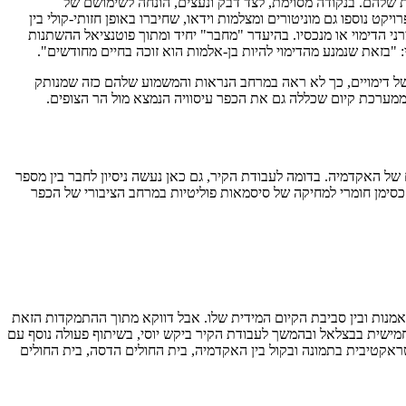
ית שלהם. בנקודה מסוימת, לצד דבק ונעצים, הונחה לשימושם של
הפרויקט נוספו גם מוניטורים ומצלמות וידאו, שחיברו באופן חזותי-קולי בין
י הדימוי או מנכסיו. בהיעדר "מחבר" יחיד ומתוך פוטנציאל ההשתנות
 "בזאת שנמנע מהדימוי להיות בן-אלמות הוא זוכה בחיים מחודשים".
ע של דימויים, כך לא ראה במרחב הנראות והמשמוע שלהם כזה שמנותק
ממערכת קיום שכללה גם את הכפר עיסוויה הנמצא מול הר הצופים.
 של האקדמיה. בדומה לעבודת הקיר, גם כאן נעשה ניסיון לחבר בין מספר
 למשל מתוך התמקדות חזותית באות X , שמתפקדת הן כצורה מופשטת והן כסימן חומרי למחיקה של סיסמאות פוליטיות במרחב הציבורי של הכפר
 אמנות ובין סביבת הקיום המידית שלו. אבל דווקא מתוך ההתמקדות הזאת
מישית בבצלאל ובהמשך לעבודת הקיר ביקש יוסי, בשיתוף פעולה נוסף עם
אקטיבית בתמונה ובקול בין האקדמיה, בית החולים הדסה, בית החולים