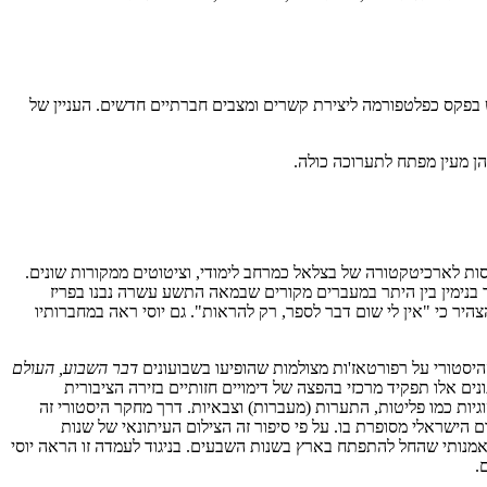
 בפקס כפלטפורמה ליצירת קשרים ומצבים חברתיים חדשים. העניין של
הן מעין מפתח לתערוכה כולה.
סות לארכיטקטורה של בצלאל כמרחב לימודי, וציטוטים ממקורות שונים.
ויקט הפסאז'ים ((Arcades Project של ולטר בנימין. בפרויקט זה התמקד בנימין בין היתר במעברים מקורים שבמאה התשע עשרה נבנו בפריז
הצהיר כי "אין לי שום דבר לספר, רק להראות". גם יוסי ראה במחברותיו
יסטורי על רפורטאז'ות מצולמות שהופיעו בשבועונים
דבר השבוע, העולם
ם אלו תפקיד מרכזי בהפצה של דימויים חזותיים בזירה הציבורית
יתה לבחון את מעמדו ואת תפקודו של הצילום בתהליך הבנייתן של זהויות קולקטיביות בישראל בשנים 1946–1952 ביחס לסוגיות כמו פליטות, התערות (מעברות) וצבאיות. דרך מחקר היסטורי זה
ריה של הצילום הישראלי מסופרת בו. על פי סיפור זה הצילום העיתונאי של שנות
 והאמנותי שהחל להתפתח בארץ בשנות השבעים. בניגוד לעמדה זו הראה יוסי
.