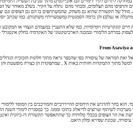
 במחלקה לתרום לקיר דימויים וגם אובייקטים מתוך סביבת העשייה היומיומ
 פיתחו את הסרטים והדפיסו מהם תצלומים, ומבחר מהם נתלה על הקיר. בשלב מאוחר של 
ה, מודל של תקשורת שהוא גם משחק, שהמשתתפים בו הם גם הצופים וגם יצרנ
תכלה או נעלם) והן ברמה הסמנטית (משמעויותיו משתנות). כמו שכתב יוסי:
ות חיים קונקרטיות ויומיומיות. כמו שלא התעניין במעמדם הנצחי או המקוב
 לעסוק במרחב הלימודי ובמבנה הארכיטקטוני של האקדמיה כחלק אינטגרלי 
From Asawiya aca
לאל ואת המראה של עיסוויה כפי שהכפר נראה מתוך חלונות הזכוכית הגדולים
מרחבים ולהעלות סוגיות אמנותיות ופוליטיות של הסתרה, היעלמות ומחיקה
י, הוא בחר להדגיש את היחסים ההייררכיים והמורכבים בין המוסד ללימודי
ערכות לשיתוף וערוצים לדיאלוג בתוכו וממנו. כך במסגרת לימודי השנה הח
ת את הר הצופים בכבלי טלוויזיה כך שתתאפשר תקשורת דו-כיוונית ואינטר
יסוויה, שכונת שפירא ומלון היאט.