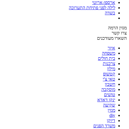
ארספו-ארוטי
לילה לפני פתיחת התערוכה
בשדה
מגזין הרמה
צרו קשר
השארו מעודכנים
איור
משפחה
בית חולים
צרכנות
מילון
קטשופ
טאי צ'י
חשבון
מוסקבה
טושים
ינקו דאדא
שקיעה
מגזין
diy
דיוקן
משרד הפנים