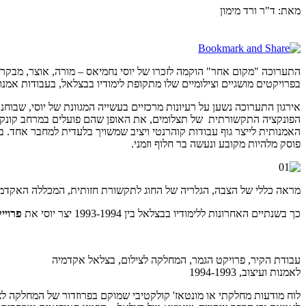
מאת: ד"ר ורד מימון
התערוכה "מקום אחר" הוקמה לזכרו של יוסי נחמיאס – מורה, אוצר, מבקר
בפרויקטים מושגיים וצילומיים שלו מתקופת לימודיו בבצלאל, בעבודות אמ
אירגון התערוכה נשען על רעיונות מרכזיים בעשייה המגוונת של יוסי, שבוחנת
הפונקציה התקשורתית של תצלומים, את האופן שהם פועלים במרחב קונקרטי
האמנותית לייצר גוף עבודות קוהרנטי ויציב שמשויך בלעדית למחבר אחד.
פוסק מלהיות מקובע ונעשה בר חלוף וזמני.
מראה כללי של הצבה, הגלריה של החוג לתקשורת חזותית, המכללה האקדמ
כך בשנתיים האחרונות ללימודיו בבצלאל בין 1993-1994 יצר יוסי את
פרויי
עבודת הקיר, פרויקט הגמר, המחלקה לצילום, בצלאל אקדמיה
לאמנות ועיצוב, 1994-1993
לוח מודעות מחלקתי או מונטאז' קולקטיבי שמוקם בפרוזדור של המחלקה ל