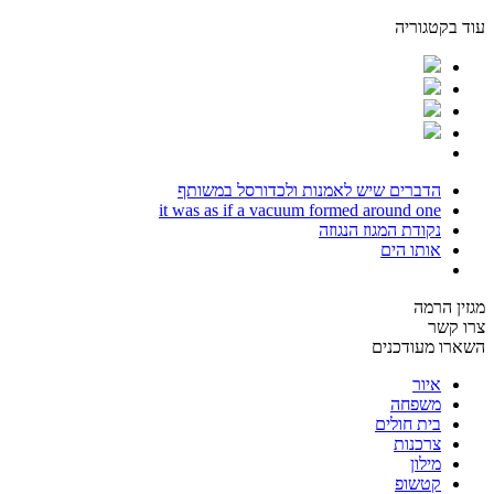
עוד בקטגוריה
הדברים שיש לאמנות ולכדורסל במשותף
it was as if a vacuum formed around one
נקודת המגוז הנגוזה
אותו הים
מגזין הרמה
צרו קשר
השארו מעודכנים
איור
משפחה
בית חולים
צרכנות
מילון
קטשופ