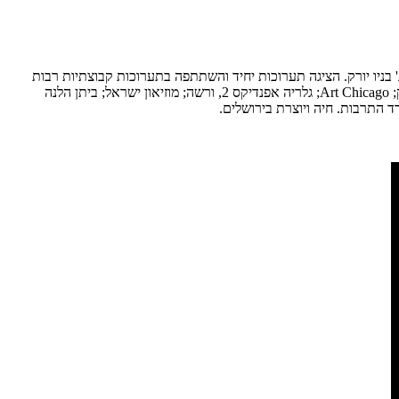
בניו יורק. הציגה תערוכות יחיד והשתתפה בתערוכות קבוצתיות רבות
בארץ ובעולם, בין היתר ב־VideoZone, הביאנלה הבינלאומית לווידיאו ארט בישראל, תל־אביב; מוזיאון הרצליה לאמנות עכשווית; מוזיאון קווינס, ניו יורק; Art Chicago; גלריה אפנדיקס 2, ורשה; מוזיאון ישראל; ביתן הלנה
ד התרבות. חיה ויוצרת בירושלים.