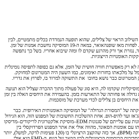
ן השילוב הראוי של צלילים, שהוא תופעה הנמדדת בכלים מתמטיים, לבין
הסדר הקוסמי, מיקום ותנועת גרמי השמיים – "הכוכבים במסילותם" – זה ביחס לזה. ככזאת, ניתן לומר כי המוסיקה הייתה אומנות של חלל או של מרחב. לפחות מאז שופנהאואר, במאה ה-19 המוסיקה נחשבת אמנות של זמן.
 נגזרת אך ורק מהרגע שקדם לו ומזה שיבוא אחריו. בשל כך נתפשה
קות האומנויות הייצוגיות.
 לא רק מאפשרת חוויה חושית של הזמן, אלא גם כפופה לתפיסה נומינלית
ו במאה ה-19 המטרונום. לכאורה כלי עזר ושרת למוסיקאי העמל על מלכאתו בחזרות ואימונים, כמו השעון היה המטרונום למחוקק.
ק המטרונום כבר נושא בחובו את התשוקה למרוד בו, לפרוץ את גדריו.
. אולי יותר מהמסורות המוסיקליות שקדמו לה, היא סוג של פעולה מתוך ההכרה שצליל הוא תנועה
ת גדולה או פחותה של התארעות בזמן. בהעמידה את היחסים האלה בין זמן
את היחסים בן צלילים לכדי מערכת של מוסכמות.
יקתה של "המסורת הגדולה" של המוסיקה האומנותית האירופית. כבר
ג'אז ועד להיפ-הופ. אחת ההשלכות החשובות של המפגש הזה, הוא הגידול
המתמיד בחשיבותו של גורם הקצב בתחביר המוסיקלי, לעומת מרכיבים של מלודיה והרמוניה. את שיאו של תהליך זה ניתן לראות בארבעים השנים אחרונות עם עלייתם של סגנונות EDM–מוסיקת אלקטרונית לריקודים–מדיסקו
אותו עם אומנות הסאונד, מהווה אולי את אתר המפגש הפרדוקסלי בין
המטרונום לאנטי-מטרונום, בו גם מוכרז נצחונו הבלתי צפוי. זהו עולם המוגדר במידה רבה על ידי הסדירות הקצבית, המחזוריות הנמדדת בקצב פעימות לדקה (BPM), אך כזה שהקצב הרציונלי בו (120 פעימות לדקה, למשל), יותר
משהוא המחוקק, נמצא במשא ומתן עם הסדירות הקצבית של הגוף: הולם הדופק, הצעד והנשימה, הנענים לו, או לא. כחוויה המתעצבת מתןך היחס בין הסדירות הריתמית הרציונילית לבין הקצב של הגוף, ה-EMD הוא אולי