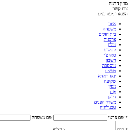
מגזין הרמה
צרו קשר
השארו מעודכנים
איור
משפחה
בית חולים
צרכנות
מילון
קטשופ
טאי צ'י
חשבון
מוסקבה
טושים
ינקו דאדא
שקיעה
מגזין
diy
דיוקן
משרד הפנים
טכנולוגיה
* שם פרטי
שם משפחה
* תוכן
שלחו