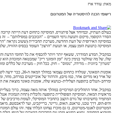
מאת: עודד ארז
רישומי הכנה להיסטוריה של המטרונום
בעולם העתיק, ובמיוחד אצל פיתגורס, המוסיקה כתחום דעת הייתה קרובה לקו
במוסיקה האירופית של העת החדשה, מערכת תחבירית (ששוב נקראה "הרמוני
המוסיקה כתנועת הזמן עצמו, או תנועת "הרצון" העומד בבסיס ההוויה, שלבשה
במקביל, המדע המודרני, ששאף יותר ויותר להכפיף את כל תחומי הדעת והפ
"מטרון" ביוונית – מדידה, "נומוס" – חוק. ככל חוק – מערכת של כללים ו
אומנות הסאונד, שנו
של אויר (או מדיום אחר, כמו מים), והדהוד של אובייקטים במרחב, מחד, ו
ומרחב–הנגלים בתופעה הצלילית–כנושא שלה, אומנות סאונד מוצאת את הסד
במקביל, אחד התהליכים המרכזיים במהלך אותה מאה עצמה, כרוך בעלייתה 
מראשית המאה, המוסיקה הפופולרית כתופעה גלובלית (תחת הגמוניה אנגלו-
והיפ-הופ, דרך טכנו, טראנס, האוס, גריינד, ברייקביט, ועד לדאבסטפ, מיא