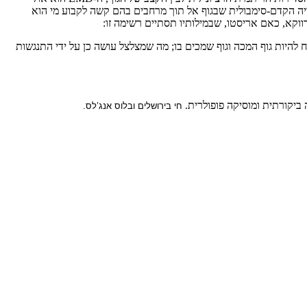
 הכימיה: בן חורג, קצת מפלצתי, המשחרר את החוויה הקדם-סימבולית שבגוף אל תוך מרחבים בהם קשה לקבוע מי הוא
ווקא, כאם אריסטו, שבמילותיו תסתיים רשימה זו:
ח להיות גוף המכה וגוף שמכים בו; מה שמצלצל עושה כן על ידי התנגשות
חי בירושלים ובלוס אנג’לס.