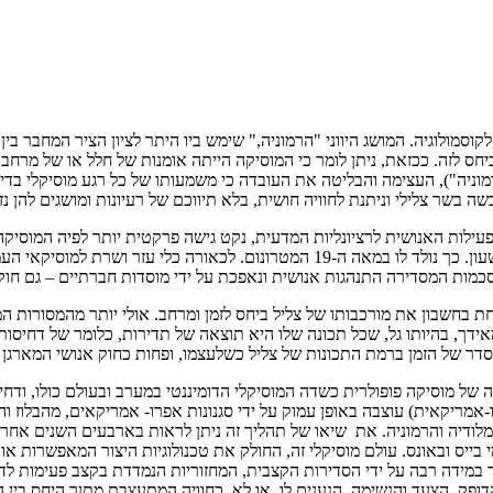
סמולוגיה. המושג היווני "הרמוניה," שימש ביו היתר לציון הציר המחבר בי
ה"), העצימה והבליטה את העובדה כי משמעותו של כל רגע מוסיקלי בדיד,
 בשר צלילי וניתנת לחוויה חושית, בלא תיווכם של רעיונות ומושגים להן נזק
עילות האנושית לרציונליות המדעית, נקט גישה פרקטית יותר לפיה המוסיקה
שלו, של מה שוולטר בנימין כינה "זמן הומוגני ריק" שמבטאה המובהק הוא שעון. כך נולד ל
מוסכמות המסדירה התנהגות אנושית ונאפכת על ידי מוסדות חברתיים – גם חו
לדה כתחום עצמאי במהלך המאה ה-20, כבר ידעה לקחת בחשבון את מורכבותו של צליל ביחס לזמן ומרחב
מאידך, בהיותו גל, שכל תכונה שלו היא תוצאה של תדירות, כלומר של דחיסו
ר של הזמן ברמת התכונות של צליל כשלעצמו, ופחות כחוק אנושי המארגן 
של מוסיקה פופולרית כשדה המוסיקלי הדומיננטי במערב ובעולם כולו, ודח
אמריקאית) עוצבה באופן עמוק על ידי סגנונות אפרו- אמריקאים, מהבלוז וה
מי בייס ובאונס. עולם מוסיקלי זה, החולק את טכנולוגיות היצור המאפשרות 