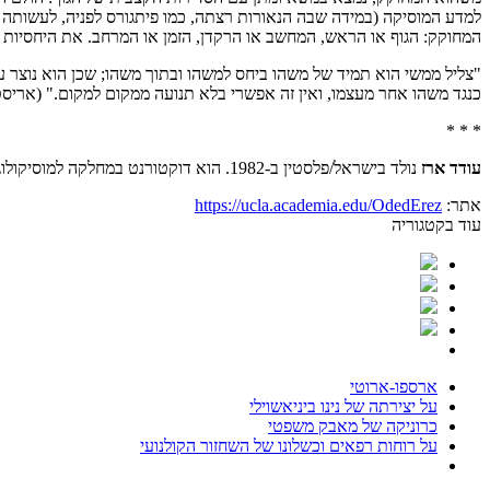
המחוקק: הגוף או הראש, המחשב או הרקדן, הזמן או המרחב. את היחסיות הז
"צליל ממשי הוא תמיד של משהו ביחס למשהו ובתוך משהו; שכן הוא נוצר על 
כנגד משהו אחר מעצמו, ואין זה אפשרי בלא תנועה ממקום למקום." (אריסט
* * *
עודד ארז
נולד בישראל/פלסטין ב-1982. הוא דוקטורנט במחלקה למוסיקולוגיה באוניברסטית קליפורניה, לוס אנג'לס (UCLA). מחקריו מפגישים תיאוריה ביקורתית ומוסיקה פופולרית.
אתר:
edu/OdedErez
https://ucla.academia.
עוד בקטגוריה
ארספו-ארוטי
על יצירתה של נינו ביניאשוילי
כרוניקה של מאבק משפטי
על רוחות רפאים וכשלונו של השחזור הקולנועי