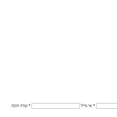
* אי מייל
* שדה חובה