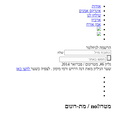
אודות
אינדקס אמנים
שילחו לנו
ארכיון
אמן אורח
הרשמה לניוזלטר
שלח
גליון #6, מטרונום / פברואר 2014
שער הגיליון מאת דנה דרויש ורמי מימון . לצפיה בשער
לחצו כאן
מטרו!no / מת-רונום