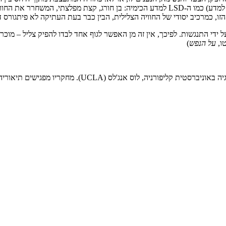
למדע המוסיקה (במידה שבה הנאורות רצתה, כמו פיתגורס לפניה, לעשותה למדע) כמו ה-LSD למדע
ו, כמרכיב יסודי של החוויה הצלילית, הבין כבר בעת העתיקה לא פיתגורס ד
ידי התנגשות. לפיכך, אין זה מן האפשר לגוף אחד לבדו להפיק צליל – מוכר
ו,
על הנפש
)