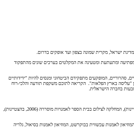
ים מפתיעה ומתעתעת ומטעינה את המקלטים בערכים שונים מהתפקוד
, סהרוריים, המופקעים מתפקידם הביטחוני ומנסים להיות "ידידותיים
עין "עליסה בארץ הפלאות". הקריאה לתוכם משקפת תודעה והלכי-רוח
וטבעות בחברה הישראלית.
לידת תל אביב, 1961, מתגוררת ויוצרת בישראל, מרצה ומלמדת צילום. בוגרת תוכנית לימודי ההמשך באמנות במדרשה לאמנות, בית ברל (2012, בהצטיינות), המחלקה לצילום בבית הספר לאמנויות מוסררה (2006, בהצטיינות),
 המוזיאון לאמנות עכשווית בבוקרשט, המוזיאון לאמנות בסיאול, גלריה