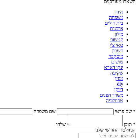
השארו מעודכנים
איור
משפחה
בית חולים
צרכנות
מילון
קטשופ
טאי צ'י
חשבון
מוסקבה
טושים
ינקו דאדא
שקיעה
מגזין
diy
דיוקן
משרד הפנים
טכנולוגיה
* שם פרטי
שם משפחה
* תוכן
שלחו
הניוזלטר החודשי שלנו