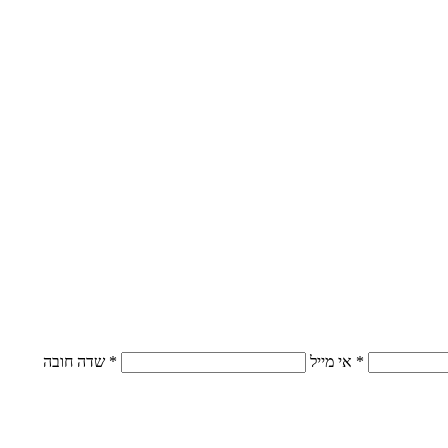
* אי מייל
* שדה חובה