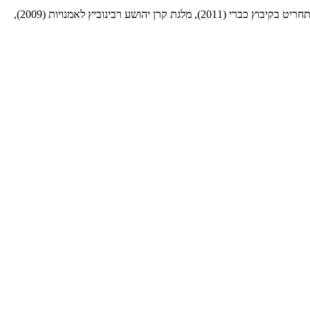
זכתה במספר מלגות ופרסים – מלגת שהות אמן ב-MuseumsQuartier, וינה (2014), מלגת יצירה בסדנת ההדפס בירושלים (2012), מלגת יצירה בסדנת התחריט בקיבוץ כברי (2011), מלגת קרן יהושע רבינוביץ לאמנויות (2009),