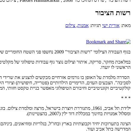
רשות הציבור , פרדס חנה-כרכור 2008 , Paedes HannaKarkur , צילום סטילס
רשות הציבור
מאת:
אורית ישי
תגיות:
אמנות
, צילום
בגוף העבודה הצילומי "רשות הציבור" 2009 נחשפו פני השטח החומריים של מקלטים השתולים כנטע זר במרחב הציבורי, רובם במרחב הפריפריאלי של מדינת ישראל, מקרית שמונה בצפון ועד אופקים בדרום.
במלאכת מחקר, סריקה, איתור וצילום נוצר גוף עבודות טיפולוגי של מק
הראשוני לו יועדו.
הסדרה מלמדת על האופן בו גורמים אזרחיים מבקשים להצניע את שרידי המי
לסביבה". הצבעים העזים, הדימויים הילדותיים (פטרייה, חיפושית) וציור
קולקטיביים וקוגניטיביים וחיבורם הטיפולוגי מאפשר בניית טקסט חזותי, 
* * *
י
ומסלול אמנויות בחינוך במכללת דוד ילין (2007, בהצטיינות).
הציגה בתערוכות יחיד וקבוצתיות בארץ ובחו"ל, בגלריות ומוזיאונים, ביניהם 
המדרשה בתל אביב ועוד.