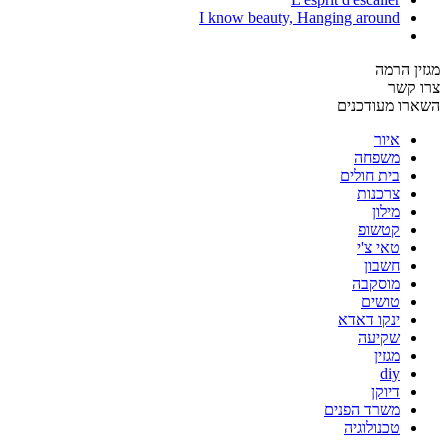
I know beauty, Hanging around
מגזין הרמה
צרו קשר
השארו מעודכנים
איור
משפחה
בית חולים
צרכנות
מילון
קטשופ
טאי צ'י
חשבון
מוסקבה
טושים
ינקו דאדא
שקיעה
מגזין
diy
דיוקן
משרד הפנים
טכנולוגיה