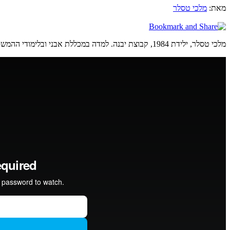
מאת:
מלכי טסלר
מלכי טסלר, ילידת 1984, קבוצת יבנה. למדה במכללת אבני ובלימודי ההמשך של המדרשה. חי ועובדת בתל אביב.