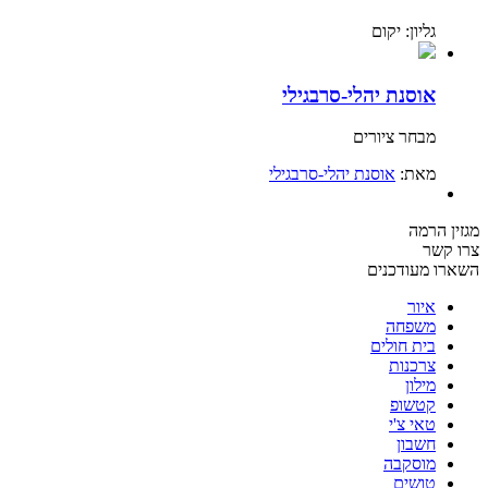
גליון: יקום
אוסנת יהלי-סרבגילי
מבחר ציורים
מאת:
אוסנת יהלי-סרבגילי
מגזין הרמה
צרו קשר
השארו מעודכנים
איור
משפחה
בית חולים
צרכנות
מילון
קטשופ
טאי צ'י
חשבון
מוסקבה
טושים