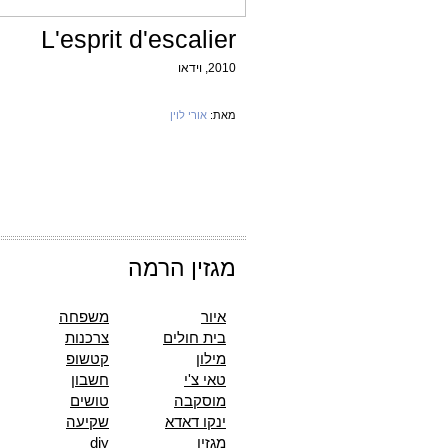
L'esprit d'escalier
2010, וידאו
מאת:
אורי לוין
מגזין הרמה
איור
משפחה
בית חולים
צרכנות
מילון
קטשופ
טאי צ'י
חשבון
מוסקבה
טושים
ינקו דאדא
שקיעה
מגזין
diy