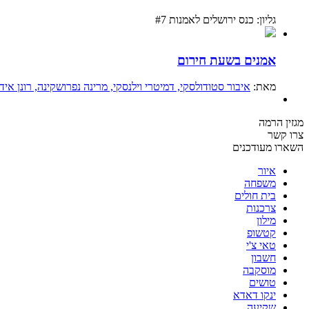
גליון: כנס ירושלים לאמנות #7
אמנים בשעת חירום
מאת:
איבור סטודולסקי
, דמיטרי וילנסקי
, מרינה נפרושקינה
, רונן איד
מגזין הרמה
צרו קשר
השארו מעודכנים
איור
משפחה
בית חולים
צרכנות
מילון
קטשופ
טאי צ'י
חשבון
מוסקבה
טושים
ינקו דאדא
שקיעה