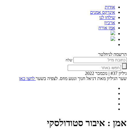
אודות
אינדקס אמנים
שילחו לנו
ארכיון
אמן אורח
הרשמה לניוזלטר
שלח
גיליון #37 | נובמבר 2022
שער הגיליון מאת דניאל חנוך ונטע מוזס. לצפיה בשער
לחצו כאן
אמן : איבור סטודולסקי