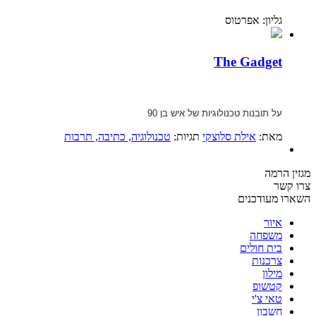
גליון: אפרטוס
The Gadget
על תובנות
טכנולוגיות
של איש בן 90
מאת:
אילת סלוצקי
תגיות:
טכנולוגיה
, כתיבה
, תרבות
מגזין הרמה
צרו קשר
השארו מעודכנים
איור
משפחה
בית חולים
צרכנות
מילון
קטשופ
טאי צ'י
חשבון