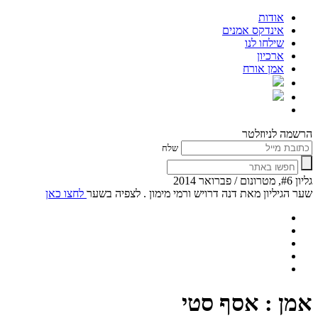
אודות
אינדקס אמנים
שילחו לנו
ארכיון
אמן אורח
הרשמה לניוזלטר
שלח
גליון #6, מטרונום / פברואר 2014
שער הגיליון מאת דנה דרויש ורמי מימון . לצפיה בשער
לחצו כאן
אמן : אסף סטי