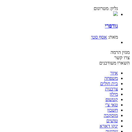
גליון: מטרונום
גודפרי
מאת:
אסף סטי
מגזין הרמה
צרו קשר
השארו מעודכנים
איור
משפחה
בית חולים
צרכנות
מילון
קטשופ
טאי צ'י
חשבון
מוסקבה
טושים
ינקו דאדא
שקיעה