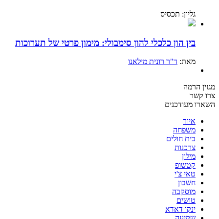
גליון: תכסיס
בין הון כלכלי להון סימבולי: מימון פרטי של תערוכות
מאת:
ד"ר רונית מילאנו
מגזין הרמה
צרו קשר
השארו מעודכנים
איור
משפחה
בית חולים
צרכנות
מילון
קטשופ
טאי צ'י
חשבון
מוסקבה
טושים
ינקו דאדא
שקיעה