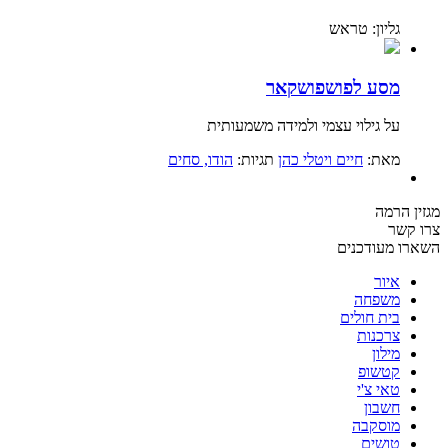
גליון: טראש
מסע לפושפושקאר
על גילוי עצמי ולמידה משמעותית
מאת:
חיים ויטלי כהן
תגיות:
הודו
, סחים
מגזין הרמה
צרו קשר
השארו מעודכנים
איור
משפחה
בית חולים
צרכנות
מילון
קטשופ
טאי צ'י
חשבון
מוסקבה
טושים