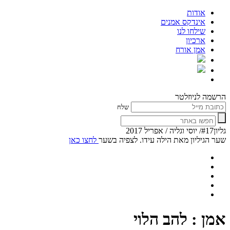
אודות
אינדקס אמנים
שילחו לנו
ארכיון
אמן אורח
הרשמה לניוזלטר
שלח
גליון#17/ יוסי וגליה / אפריל 2017
שער הגיליון מאת הילה עידו. לצפיה בשער
לחצו כאן
אמן : להב הלוי