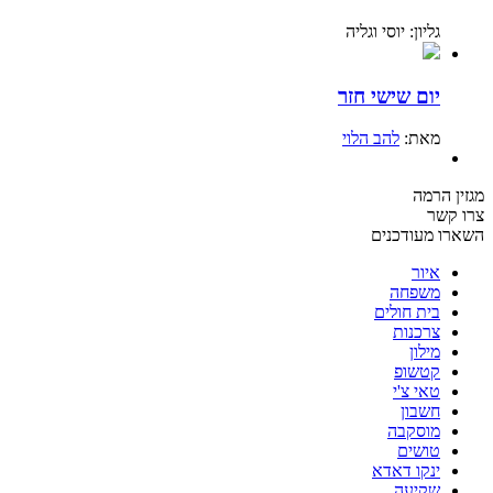
גליון: יוסי וגליה
יום שישי חזר
מאת:
להב הלוי
מגזין הרמה
צרו קשר
השארו מעודכנים
איור
משפחה
בית חולים
צרכנות
מילון
קטשופ
טאי צ'י
חשבון
מוסקבה
טושים
ינקו דאדא
שקיעה