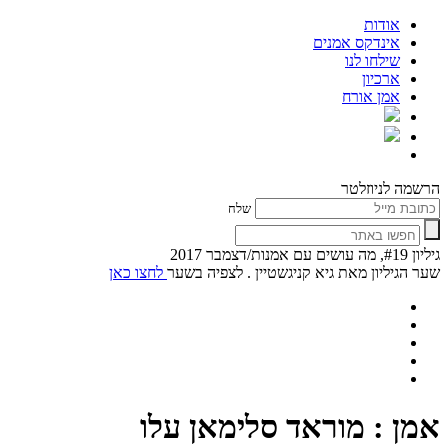
אודות
אינדקס אמנים
שילחו לנו
ארכיון
אמן אורח
הרשמה לניוזלטר
שלח
גיליון #19, מה עושים עם אמנות/דצמבר 2017
שער הגיליון מאת גיא קניגשטיין . לצפיה בשער
לחצו כאן
אמן : מוראד סלימאן עלו