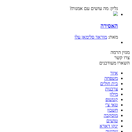
גליון: מה עושים עם אמנות?
האסירה
מאת:
מוראד סלימאן עלו
מגזין הרמה
צרו קשר
השארו מעודכנים
איור
משפחה
בית חולים
צרכנות
מילון
קטשופ
טאי צ'י
חשבון
מוסקבה
טושים
ינקו דאדא
שקיעה