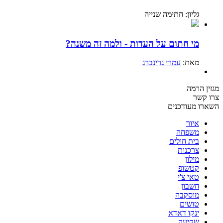
גליון: חתימה שנייה
מי חתום על העדות - ולמה זה משנה?
מאת:
עמרי גרינברג
מגזין הרמה
צרו קשר
השארו מעודכנים
איור
משפחה
בית חולים
צרכנות
מילון
קטשופ
טאי צ'י
חשבון
מוסקבה
טושים
ינקו דאדא
שקיעה