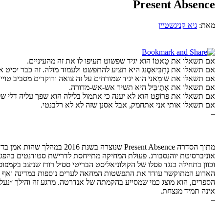
Present Absence
מאת:
גיא קניגשטיין
אם תשאלו את טַאטוֹ הוא יגיד שפשוט תעיפו לו את זה מהעיניים.
אם תשאלו את נְתָבִּיאַסֶנג היא תציע להתפשט ולעמוד מולה. זה כבר יסיט 
אם תשאלו את שוּמָאנִי הוא יגיד שמורחים על זה צואה ורוקדים מסביב טוֹיי טו
אם תשאלו את אָתַ׳בִּיל היא תשיר אש-אש-מדורה.
אם תשאלו את פְּרוֹפֵט הוא לא יענה כי אתמול בלילה הוא שפך עליה דלי ש
אם תשאלו אותי אני אתחמק, אבל אסנן שזה לא לא רלבנטי.
–
וכוון בתחילה כנגד פסלו של הקולוניאליסט הבריטי ססיל רודז שניצב בקמפ
הארוע המתוקשר עודד את התפשטות המחאה לערים נוספות במדינה ואף מחו
הספרים, הוא מוצג כמי שמסייע בהקמתה של אנדרטה. מרגע זה והילך ״נעל
אינה תמיד מנצחת.
–