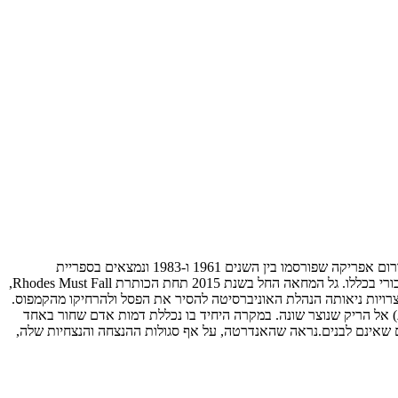
מתוך הסדרה Present Absence שנוצרה בשנת 2016 במהלך שהות אמן בדרום אפריקה. הדימויים המקוריים נסרקו מספרים המוקדשים לאנדרטאות בדרום אפריקה שפורסמו בין השנים 1961 ו-1983 ונמצאים בספריית
אוניברסיטת יוהנסבורג. פעולת המחיקה מתייחסת לדרישת סטודנטים בהפגנות ברחבי המדינה לדה-קולוניזציה של מוסדות החינוך והתרבות והמרחב הציבורי בכללו. גל המחאה החל בשנת 2015 תחת הכותרת Rhodes Must Fall,
בצרויות ניאותה הנהלת האוניברסיטה להסיר את הפסל ולהרחיקו מהקמפוס.
אל הריק שנוצר שונה. במקרה היחיד בו נכללת דמות אדם שחור באחד
 שאינם לבנים.נראה שהאנדרטה, על אף סגולות ההנצחה והנצחיות שלה,