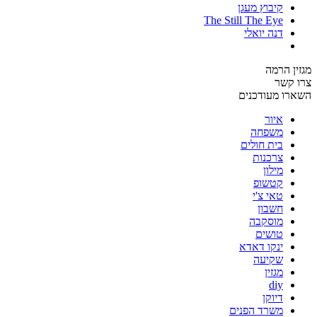
קיבוץ מעגן
The Still The Eye
דנה יואלי
מגזין הרמה
צרו קשר
השארו מעודכנים
איור
משפחה
בית חולים
צרכנות
מילון
קטשופ
טאי צ'י
חשבון
מוסקבה
טושים
ינקו דאדא
שקיעה
מגזין
diy
דיוקן
משרד הפנים