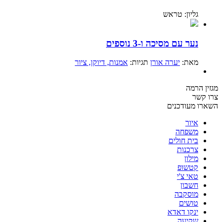
גליון: טראש
נער עם מסיכה ו-3 נוספים
מאת:
יערה אורן
תגיות:
אמנות
, דיוקן
, ציור
מגזין הרמה
צרו קשר
השארו מעודכנים
איור
משפחה
בית חולים
צרכנות
מילון
קטשופ
טאי צ'י
חשבון
מוסקבה
טושים
ינקו דאדא
שקיעה