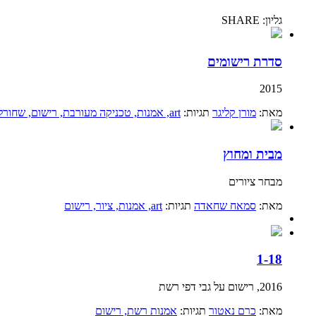
גליון: SHARE
סדרת רישומים
2015
מאת:
מורן קליגר
תגיות:
art
, אמנות
, טכניקה מעורבת
, רישום
, שחורל
מבית ומחוץ
מבחר ציורים
מאת:
סמאח שחאדה
תגיות:
art
, אמנות
, ציור
, רישום
1-18
2016, רישום על גבי דפי רשת
מאת:
כרם נאטור
תגיות:
אמנות רשת
, רישום