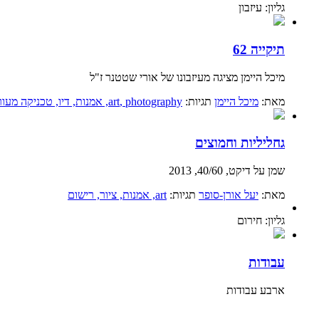
גליון: עיזבון
תיקייה 62
מיכל היימן מציגה מעיזבונו של אורי שטטנר ז"ל
מאת:
מיכל היימן
תגיות:
, photography
art
, אמנות
, דיו
, טכניקה מעו
גחליליות וחמוצים
שמן על דיקט, 40/60, 2013
מאת:
יעל אורן-סופר
תגיות:
art
, אמנות
, ציור
, רישום
גליון: חירום
עבודות
ארבע עבודות