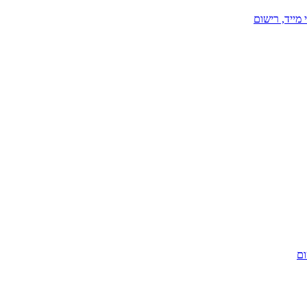
 מייד
, רישום
ום