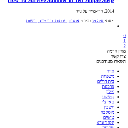
How To Survive Summer in Ten Simple Steps
2014, רדי-מייד על נייר
מאת:
איה ויג
תגיות:
אמנות
, פרסום
, רדי מייד
, רישום
0
1
2
מגזין הרמה
צרו קשר
השארו מעודכנים
איור
משפחה
בית חולים
צרכנות
מילון
קטשופ
טאי צ'י
חשבון
מוסקבה
טושים
ינקו דאדא
שקיעה