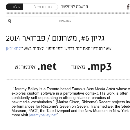
הרשמה לניוזלטר
שלח
גליון #6, מטרונום / פברואר 2014
שער הגיליון מאת דנה דרויש ורמי מימון . לצפיה בשער
לחצו כאן
"Jeremy Bailey is a Toronto-based
Famous New
Media
Artist
whose w
explores custom software in a performative context. His work is often
confidently self-deprecating in offering hilarious parodies of
new media vocabularies." (Marisa Olson, Rhizome) Recent projects in
performances for Rhizome's Seven on Seven, Transmediale, the Stede
Museum, FACT, the Tate Liverpool and the New Museum in New York.
more visit
jeremybailey.net
"