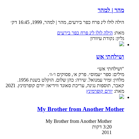
מהר | למהר
הילה לולו לינ פרח כפר בירעים, מהר | למהר, 1999, 16:45 דק׳
מאת:
הילה לולו לינ פרח כפר בירעים
גליון: נקודת עיוורון
ושילחתי אש
"ושילחתי אש״
מילים: ספר ״עמוס״. פרק א׳, פסוקים ו׳-ז׳.
מלחין: זמיר עמנואל. שירה: כהן שלום. הוקלט בשנת 1956.
קאבר, תוספות נגינה, עריכת סאונד ווידיאו: יורם קופרמינץ. 2021ֿֿֿ
מאת:
יורם קופרמינץ
My Brother from Another Mother
My Brother from Another Mother
3:20 דקות
2011