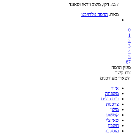
2:57 דק׳, מיצב וידאו וסאונד
מאת:
הדסה גולדויכט
0
1
2
3
4
5
6
7
מגזין הרמה
צרו קשר
השארו מעודכנים
איור
משפחה
בית חולים
צרכנות
מילון
קטשופ
טאי צ'י
חשבון
מוסקבה