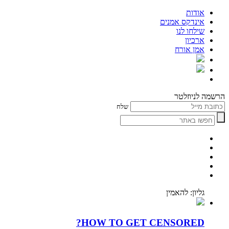
אודות
אינדקס אמנים
שילחו לנו
ארכיון
אמן אורח
הרשמה לניוזלטר
שלח
גליון: להאמין
HOW TO GET CENSORED?