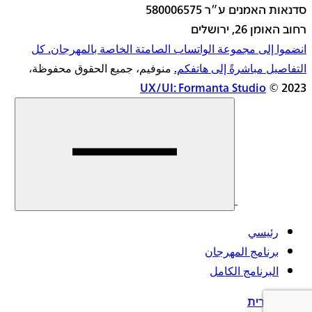
סדנאות האמנים ע״ר 580006575
רחוב האומן 26, ירושלים
انضموا إلى مجموعة الواتساب الصامتة الخاصة بالمهرجان. كل
التفاصيل مباشرةً إلى هاتفكم.
منوفيم، جميع الحقوق محفوظة،
UX/UI: Formanta Studio
2023 ©
اقرأوا
المزيد
رئيسي
برنامج المهرجان
البرنامج الكامل
עברית