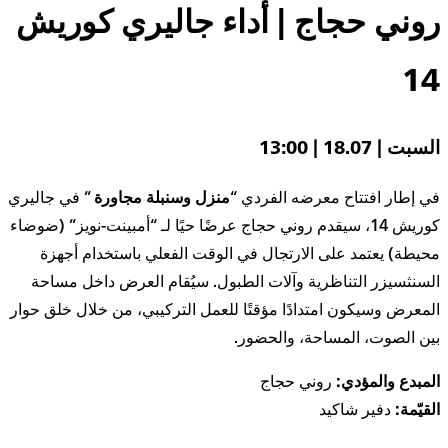
روني حجاج | أداء جاليري كوريش
14
السبت | 18.07 | 13:00
في إطار افتتاح معرضه الفردي “
منزل وسنبلة مجاورة
” في جاليري
كوريش 14، سيقدم روني حجاج عرضًا حيًا لـ “أمبينت-نويز” (ضوضاء
محيطة) يعتمد على الارتجال في الوقت الفعلي باستخدام أجهزة
السنثسيزر التناظرية وآلات الطبول. سيُقام العرض داخل مساحة
المعرض وسيكون امتدادًا مؤقتًا للعمل التركيبي، من خلال خلق حوار
بين الصوت، المساحة، والحضور.
المبدع والمؤدي:
روني حجاج
القيّمة:
دفير شاكيد