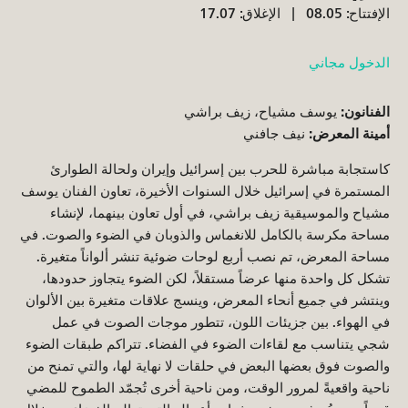
الإفتتاح: 08.05
الإغلاق: 17.07
الدخول مجاني
الفنانون:
يوسف مشياح، زيف براشي
أمينة المعرض:
نيف جافني
كاستجابة مباشرة للحرب بين إسرائيل وإيران ولحالة الطوارئ
المستمرة في إسرائيل خلال السنوات الأخيرة، تعاون الفنان يوسف
مشياح والموسيقية زيف براشي، في أول تعاون بينهما، لإنشاء
مساحة مكرسة بالكامل للانغماس والذوبان في الضوء والصوت. في
مساحة المعرض، تم نصب أربع لوحات ضوئية تنشر ألواناً متغيرة.
تشكل كل واحدة منها عرضاً مستقلاً، لكن الضوء يتجاوز حدودها،
وينتشر في جميع أنحاء المعرض، وينسج علاقات متغيرة بين الألوان
في الهواء. بين جزيئات اللون، تتطور موجات الصوت في عمل
شجي يتناسب مع لقاءات الضوء في الفضاء. تتراكم طبقات الضوء
والصوت فوق بعضها البعض في حلقات لا نهاية لها، والتي تمنح من
ناحية واقعيةً لمرور الوقت، ومن ناحية أخرى تُجمّد الطموح للمضي