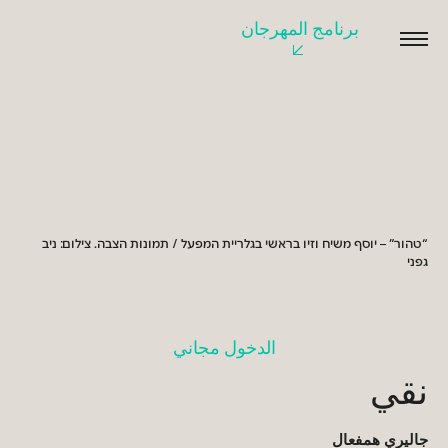
برنامج المهرجان
اقرأوا
المزيد
“טהור” – יוסף משיח וזיו בראשי בגלריית המפעל / תמונות הצבה. צילום: ניב
גפני
الدخول مجاني
نقي
جاليري همفعال