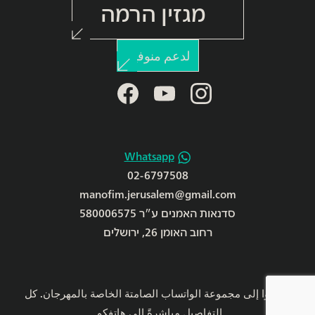
מגזין הרמה
لدعم منوفيم
facebook
youtube
instagram
Whatsapp
02-6797508
manofim.jerusalem@gmail.com
סדנאות האמנים ע״ר 580006575
רחוב האומן 26, ירושלים
انضموا إلى مجموعة الواتساب الصامتة الخاصة بالمهرجان. كل
التفاصيل مباشرةً إلى هاتفكم.