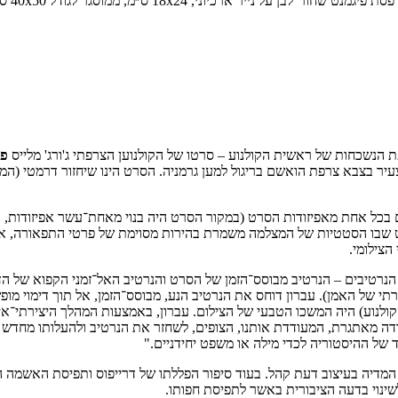
ת הנשכחות של ראשית הקולנוע – סרטו של הקולנוען הצרפתי ג'ורג' מלייס
פר
ר בצבא צרפת הואשם בריגול למען גרמניה. הסרט הינו שיחזור דרמטי (המבוס
בכל אחת מאפיזודות הסרט (במקור הסרט היה בנוי מאחת־עשר אפיזודות, אך
ליך דימוי מופשט שבו הסטטיות של המצלמה משמרת בהירות מסוימת של פרטי התפא
הצילומי.
 הנרטיבים – הנרטיב מבוסס־הזמן של הסרט והנרטיב האל־זמני הקפוא של הד
תי של האמן). עברון דוחס את הנרטיב הנע, מבוסס־הזמן, אל תוך דימוי מופ
 הקולנוע) היה המשכו הטבעי של הצילום. עברון, באמצעות המהלך היצירתי
ודה מאתגרת, המעודדת אותנו, הצופים, לשחזר את הנרטיב ולהעלותו מחדש בד
 של ההיסטוריה לכדי מילה או משפט יחידניים."
שינוי בדעה הציבורית באשר לתפיסת חפותו.