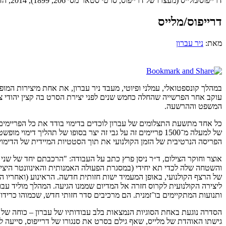
דרייפוס/‬מלייס (‬מעצרו של דרייפוס, סרטי סטאר מס׳ 206, 1899), 2014, הדפסת פיגמנט שחור־לבן על נייר ארכיוני, 18x24 ס״מ, ממוסגר לגודל 40x50 ס״מ
דרייפוס/מלייס
מאת:
ניר עברון
במהלך קונספטואלי, עמלני ופיוטי, מעבד ניר עברון, את אחת מיצירות המופ
עוקב אחר הפרשייה שהחלה כחמש שנים לפני יצירת הסרט בה קצין יהודי צעי
המשפט וההרשעה.
כל אחד מתשעת התצלומים של עברון לוכדים בדימוי בודד את כל הפריימים 
של למעלה מ־1500 פריימים זה על גבי זה יצר בסופו של תה
הפריסה הנרטיבית של הזמן הקולנועי את תוך הסטטיות המיידית של הדימוי 
אוצר וחוקר הצילום, ד״ר ניסן פרץ כתב על העבודה: "הרכבתם יחד של שני
והשטחה שלה לכדי תא יחידי (במסגרת הפעולה האמנותית והאינוונטר היציר
של הרצף הקולנועי, באופן המעמיד ישות חזותית חדשה. הראינוע (ואחריו
ליצירה הקולנועית לקרוס חזרה אל המדיום שממנו הגיעה. המהלך מוליד עב
ותנועות המתקיימים בו־זמנית. הם מרכיבים סדר חזותי חדש, שכמוהו כרידוד
גישתו האוהדת של מלייס, שאף גילם בסרט את סנגורו של דרייפוס, סייעה ל