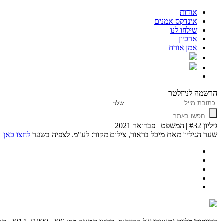
אודות
אינדקס אמנים
שילחו לנו
ארכיון
אמן אורח
הרשמה לניוזלטר
שלח
גיליון #32 | המשפט | פברואר 2021
שער הגיליון מאת מיכל בראור, צילום מקור: לע"מ. לצפיה בשער
לחצו כאן