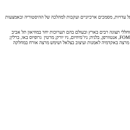
ו על עדויות, מסמכים ארכיוניים ועקבות למהלכה של ההיסטוריה ובאמצעות
בודותיו של עברון הוצגו במוזיאונים וחללי תצוגה רבים בארץ ובעולם בהם תערוכות יחד במוזיאון תל אביב
לאמנות; ICA ריצמונד, ארצות הברית; LAXART, לוס אנג'לס, ארצות הברית; המרכז לאמנות עכשווית CCA, תל אביב; ותערוכות קבוצתיות, בהן ב־FOMU, אנטוורפן, בלגיה; ניו־מיוזיום, ניו יורק; מרטין גרופיוס באו, ברלין;
ירון סימה ועוד, הוא מרצה באקדמיה לאמנות ועיצוב בצלאל ושימש מרצה אורח במחלקה