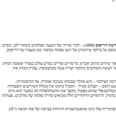
שת דרייפוס
(1899) – לכדי סדרה של תשעה תצלומים בשחור־לבן. הסרט
ס על צילומי עיתונות) של רגעי מפתח בסיפור כגון מעצרו של דרייפוס,
 שתיים מתוכן אבדו). כל פריים ופריים בסרט צולם בנפרד ומעשה המיזוג
ורה, אך תנועת השחקנים בתוכה יוצרת עננה מטושטשת. עברון מכווץ את
ימוי הצילומי – הוא מהלך שכמוהו כשיבה אחורה, אל ההיסטוריה,
שט דומם – תצלום סטיל – המכיל בתוכו את מכלול האירועים והפעולות
־אינטלקטואלי שהוא מפעיל, מהפך את ההשתלשלות הזו כאשר הוא גורם
מיון. הדימויים הייחודיים הללו מביאים סדרה שלמה של מהלכים, פעולות
הסדרה נוגעת באחת הסוגיות הנמצאות בלב עבודותיו של עברון – כוחה של המדיה בעיצוב דעת קהל. בעוד סיפור הפללתו של דרייפוס ותפיסת האשמה הציבורית שלו ניזונו מהאנטישמיות הרווחת בצרפת של סוף המאה ה־19,