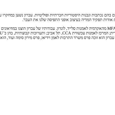
ונים בהם נכתבות ונבנות היסטוריות חברתיות ופוליטיות. עברון נשען במחקר
 אודות תפקיד המדיה בעיצוב אופני התפיסה שלנו את העבר.
עברון הוא בעל תואר BFA מהאקדמיה לאמנות ועיצוב בצלאל ובעל תואר MFA מהאקדמיה לאמנות סלייד, לונדון. ע
IC, ניו יורק; הביאנלה בברלין ועוד. עברון הוא זוכה פרס משרד התרבות לאמן וידיאו, פרס מ