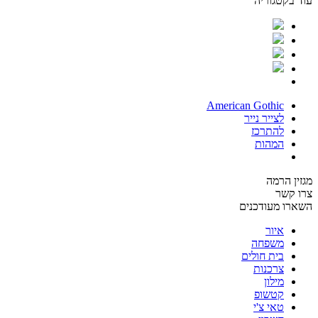
עוד בקטגוריה
American Gothic
לצייר נייר
להתרכז
המהות
מגזין הרמה
צרו קשר
השארו מעודכנים
איור
משפחה
בית חולים
צרכנות
מילון
קטשופ
טאי צ'י