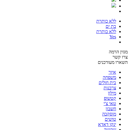
ללא כותרת
בת ים
ללא כותרת
Yes
מגזין הרמה
צרו קשר
השארו מעודכנים
איור
משפחה
בית חולים
צרכנות
מילון
קטשופ
טאי צ'י
חשבון
מוסקבה
טושים
ינקו דאדא
שקיעה