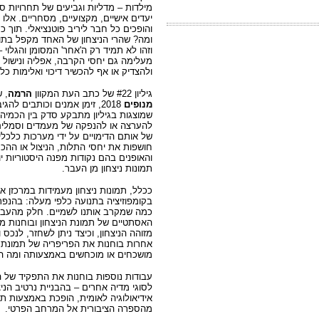
מילדות – מדליות וגביעים של תחרויות ספ
יעדים אישיים, מקצועיים, מסחריים. אלו
והופכים כל חבר ליריב פוטנציאלי. תוך כ
ומה? שהרי הניצחון של האחד מקפל בתו
וזהו לא תמיד רק ה'אחר' המסומן והגלוי 
מעלימה גם יחסי הקרבה, אפליה ונישול 
ולהצדיק או אף להכשיר דיכוי ואלימות כל
גיליון #22 של כתב העת המקוון
הרמה
, 
מנופים
2018, זימן אמנים וכותבים לה
שמוצגות בגיליון מתבקע סדק בין הכמיה
להערצה או להנפקה של מעמדים וסמלים 
של אותם הדימויים על ידי מערכות כלכליו
חושפות את יחסי התלות, הניצול או ההכחש
והאופנים בהם נקודות מפנה היסטוריות י
תמונות ניצחון מן העבר.
ככלל, תמונות ניצחון מעמידות במרכזן את
בקומפוזיציה בתנועה כלפי מעלה: בהנפת
כמה שמקרב אותנו לשמיים. חלק מהעבוד
האסתטיים של תמונת הניצחון ובוחנות מ
מזוהה הניצחון, וכיצד ניתן לשחזר, לנכ
אחרות בוחנות את הפריפריה של תמונת ה
מושכחים או מוכחשים באמצעותה ומה הה
עבודות נוספות בוחנות את התפקיד של ה
לסוגי מדיה אחרים – בהבניית נרטיב הניצ
אידיאולוגיה לאומית, הופכת באמצעות תמ
מהספרה הציבורית אל המרחב הפרטי.