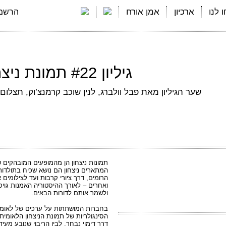
 לנו
ארכיון
אמן אורח
הרשמה
גיליון #22 תמונת ניצחון / אוקטובר 2018
שער הגיליון מאת פבל וולברג, לנין שוכב קרמנצ’וק, תצלום צבע, 2018. לצפ
תמונות ניצחון הן מהמופעים המובהקים ש
המתארים ניצחון הם נושא שכיח בתולדות
הרומים, דרך ציורי קרבות ועד לצילומים א
ואחרים – לאורך ההיסטוריה האמנות גויסה
ולשמר אותם לדורות הבאים.
בחברות המושתתות על ערכים של לאומיות
הסינגולריות של תמונת הניצחון הלאומית
דרך דימוי נבחר, לבין הריבוי שנובע מעיד