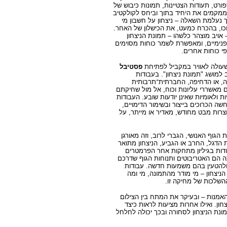
ורט, תעודות הצטיינות, תמונות כיבוש של
 ממקמים את היחיד בתוך וביחס לקולקטיב
ך נעלמת השאלה – ניצחון על חשבון מי
כו, בהכרח כמעט, את הכישלון של האחר.
– אויב מוצהר כלשהו – תמונת הניצחון
פנימיים, ומאפשרת לשמר כוחות מסוימים
פי כוחות אחרים.
שעולה לאוויר במקביל לפתיחת
פסטיבל
גיב למושג "תמונת ניצחון". בעבודות
ה, או הדחיפה, החברתית
־
תרבותית
מאשררי עליונות וכוח, אל מול שחיקתם
ת ולאומיות שאינן יודעות שובע. העבודות
ה הכרוכים בייצור ובשימור הדימויים,
וצרות מבט מחודש, מאדיר או מייתר, על
 הגוף האנושי, הגברי לרוב, וזה מאורגן
 הדגל, החרב או הגביע, הניצחון מתואר
ות בגיליון מתחקות אחר הפרמטרים
ה הם האטריבוטים ותנוחות הגוף שדרכם
ס ולהטעין בהם משמעות חדשה. עבודות
ניצחון – מי מודר מהתמונה, מי ומה
שלכות של מחיקה זו.
אמנות – ובעיקר את המתח בין הצילום
חון. ואילו אחרות מציעות לראות כיצד
ונת הניצחון לסחורה ובכך יכולה לחלחל