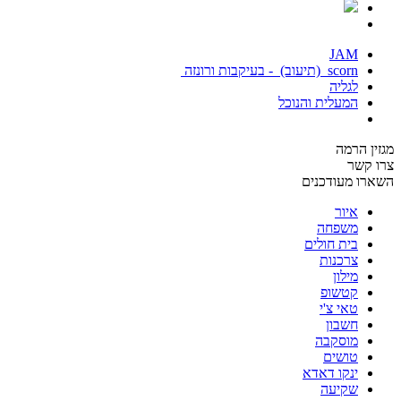
JAM
scorn (תיעוב) - בעיקבות ורונזה
לגליה
המעלית והנוכל
מגזין הרמה
צרו קשר
השארו מעודכנים
איור
משפחה
בית חולים
צרכנות
מילון
קטשופ
טאי צ'י
חשבון
מוסקבה
טושים
ינקו דאדא
שקיעה