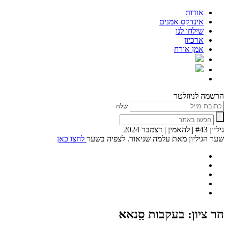
אודות
אינדקס אמנים
שילחו לנו
ארכיון
אמן אורח
הרשמה לניוזלטר
שלח
גיליון #43 | להאמין | דצמבר 2024
שער הגיליון מאת עלמה שניאור. לצפיה בשער
לחצו כאן
הר ציון: בעקבות סַַנאא