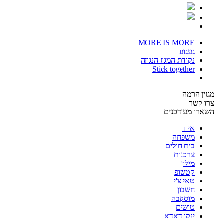
MORE IS MORE
געגוע
נקודת המגוז הנגוזה
Stick together
מגזין הרמה
צרו קשר
השארו מעודכנים
איור
משפחה
בית חולים
צרכנות
מילון
קטשופ
טאי צ'י
חשבון
מוסקבה
טושים
ינקו דאדא