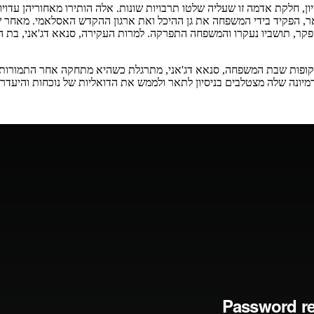
ון, חלקת אדמה זו שעליה
שלטו תרבויות שונות. אלה הותירו מאחוריהן עדויות
, הפקיד בידי
המשפחה את גן ההיכל ואת ארגון ההקדש האסלאמי. מאחר ש
תושביו נעקרו והמשפחה התפרקה. למרות העקירה, סנאא דג'אני, בת ה
 תקופות שבת המשפחה, סנאא
דג'אני, מתרגלת כשהיא מתחקה אחר התמורות
דמיונה שלה
מצטלבים בניסיון לתאר ולממש את הדואליות של נוכחות והיעדר.