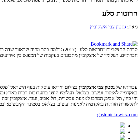
ללא כותרת, מתוך הסדרה "חרוטות סלע", 2017, הדפסת פיגמנט, 78X96 ס״מ
חרוטות סלע
מאת:
גסטון צבי איצקוביץ
סדרת התצלומים "חרוטות סלע" (2017) צולמה בהר מחיה
שבאזור
שדה בוק
חברתיים. תצלומיו של
איצקוביץ
מתבוננים בעקבות של המפגש בין אירועים הי
–
עבודתיו של
גסטון צבי איצקוביץ
בצילום ווידיאו עוסקות בנוף הישראלי־פלס
חזי כהן, תל־אביב; המרכז לאמנות עכשווית, תל־אביב, ועוד. איצקוביץ ז
לתקשורת חזותית באקדמיה לאמנות ועיצוב, בצלאל; בסמינר הקיבוצים; ובמעל
gastonickowicz.com