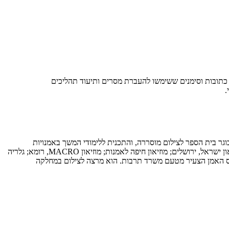
 כתובות וסימנים ששימשו להעברת מסרים ותיעוד תהליכים
.
וגר בית הספר לצילום מוסררה, והתכנית ללימודי המשך באמנויות
באקדמיה לאמנות ועיצוב, בצלאל. תצלומיו הוצגו בתערוכות רבות בארץ ובעולם בהם במוזיאון הרצליה לאמנות עכשווית; מוזיאון תל־אביב לאמנות; מוזיאון ישראל, ירושלים; מוזיאון חיפה לאמנות; מוזיאון MACRO, רומא; גלריה
ופרס האמן הצעיר מטעם משרד תרבות. הוא מרצה לצילום במחלקה