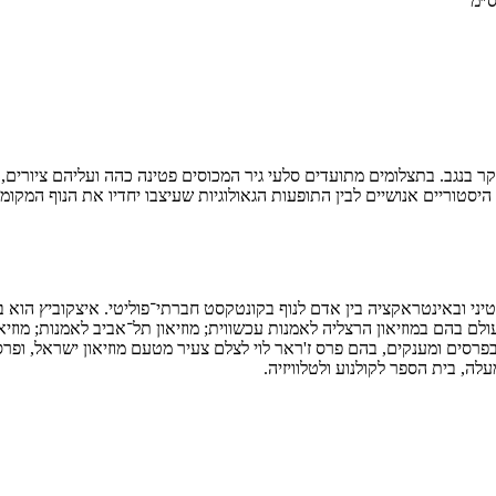
ר בנגב. בתצלומים מתועדים סלעי גיר המכוסים
פטינה
כהה ועליהם ציורים,
סטוריים אנושיים לבין התופעות הגאולוגיות שעיצבו יחדיו את הנוף המקומי
טיני ובאינטראקציה בין אדם לנוף בקונטקסט חברתי־פוליטי. איצקוביץ הוא ב
כה בפרסים ומענקים, בהם פרס ז'ראר לוי לצלם צעיר מטעם מוזיאון ישראל, 
ה, בית הספר לקולנוע ולטלוויזיה.