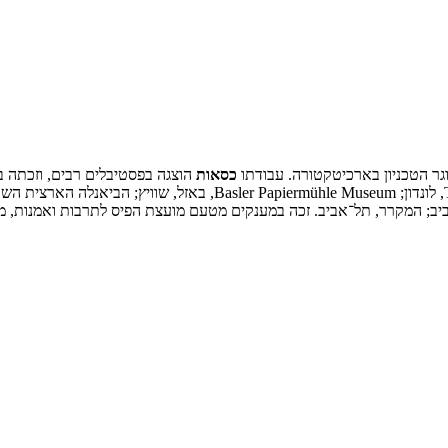
וגר הטכניון בארכיטקטורה. עבודתו
כסאות
הוצגה בפסטיבלים רבים, וזכתה בח
קראקוב; Moderna Museet, מאלמו, שוודיה; ‏Trinity Laban Conservatoire, ל
־אביב; המקרר, תל־אביב. זכה במענקים מטעם מועצת הפיס לתרבות ואמנות,