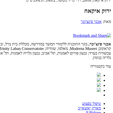
ירוק איקאה, 2016, רדי־מייד מטופל, 29X37.5X0.2 ס"מ
ירוק איקאה
מאת:
אבנר פינצ'ובר
אבנר פינצ'ובר,
בוגר התוכנית ללימודי המשך במדרשה, מכללת בית ברל, וב
עכשווית בערד; גבעון פורום לאמנות, תל־אביב; גבעון גלריה לאמנות, תל
גלריה בנימין.
עוד בקטגוריה
טיפול בפצוע
מארק יאשאייב
Il Bidone