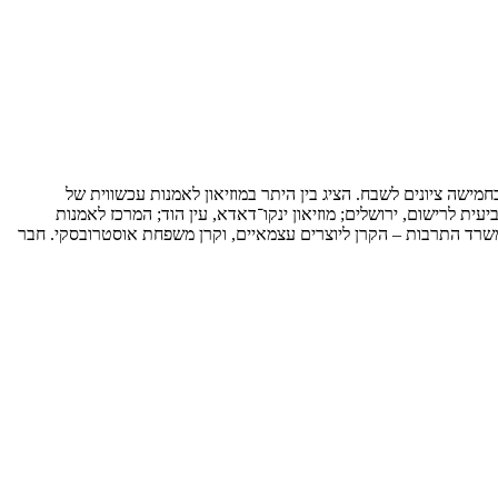
מישה ציונים לשבח. הציג בין היתר במוזיאון לאמנות עכשווית של
ונדון; ‏Museum‏‏ Basler Papiermühle, באזל, שוויץ; הביאנלה הארצית השביעית לרישום, ירושלים; מוזיאון ינקו־דאדא, עין הוד; המרכז לאמנות
 משרד התרבות – הקרן ליוצרים עצמאיים, וקרן משפחת אוסטרובסקי. חבר