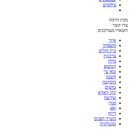
צילומים
מגזין הרמה
צרו קשר
השארו מעודכנים
איור
משפחה
בית חולים
צרכנות
מילון
קטשופ
טאי צ'י
חשבון
מוסקבה
טושים
ינקו דאדא
שקיעה
מגזין
diy
דיוקן
משרד הפנים
טכנולוגיה