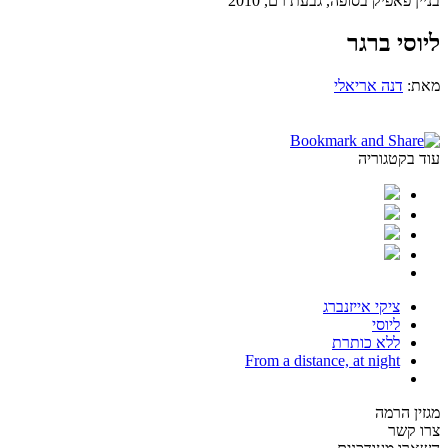
בניין פאפיק בסופה, גבעת רם, 2010
ליוסי ברגר
מאת:
דנה אריאלי
עוד בקטגוריה
ציקי אייזנברג
ליוסי
ללא כותרת
From a distance, at night
מגזין הרמה
צרו קשר