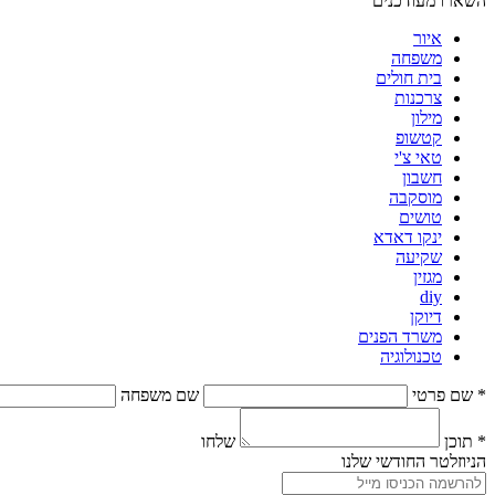
השארו מעודכנים
איור
משפחה
בית חולים
צרכנות
מילון
קטשופ
טאי צ'י
חשבון
מוסקבה
טושים
ינקו דאדא
שקיעה
מגזין
diy
דיוקן
משרד הפנים
טכנולוגיה
* שם פרטי
שם משפחה
* תוכן
שלחו
הניוזלטר החודשי שלנו