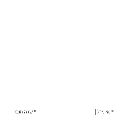
* אי מייל
* שדה חובה