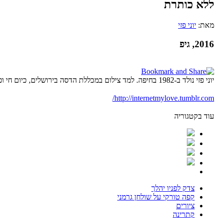
ללא כותרת
מאת:
יוני פזי
2016, גיפ
יוני פזי נולד ב-1982 בחיפה. למד צילום במכללת הדסה בירושלים, כיום חי ופועל בתל אביב
http://internetmylove.tumblr.com/
עוד בקטגוריה
צדק לפניו יהלך
קפה טורקי על שולחן גרמני
ציורים
קתרינה