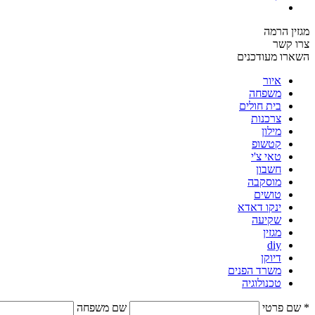
מגזין הרמה
צרו קשר
השארו מעודכנים
איור
משפחה
בית חולים
צרכנות
מילון
קטשופ
טאי צ'י
חשבון
מוסקבה
טושים
ינקו דאדא
שקיעה
מגזין
diy
דיוקן
משרד הפנים
טכנולוגיה
* שם פרטי
שם משפחה