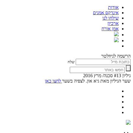
אודות
אינדקס אמנים
שילחו לנו
ארכיון
אמן אורח
הרשמה לניוזלטר
שלח
גיליון #13 סכנה/ מרץ 2016
שער הגיליון מאת גיא און. לצפיה בשער
לחצו כאן