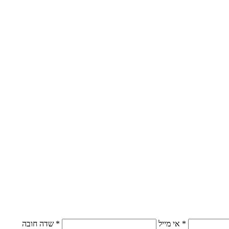
* אי מייל
* שדה חובה