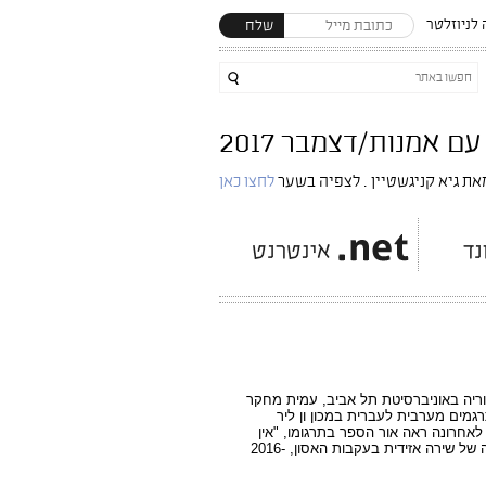
לניוזלטר
שלח
את גיא קניגשטיין . לצפיה בשער
לחצו כאן
ריה באוניברסיטת תל אביב, עמית מחקר
גמים מערבית לעברית במכון ון ליר
לאחרונה ראה אור הספר בתרגומו, "אין
בבעלותי דבר מלבד החלומות: אנתולוגיה של שירה אזידית בעקבות האסון, 2016-