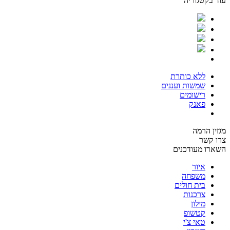
עוד בקטגוריה
ללא כותרת
שמשות ועננים
רישומים
פאנק
מגזין הרמה
צרו קשר
השארו מעודכנים
איור
משפחה
בית חולים
צרכנות
מילון
קטשופ
טאי צ'י