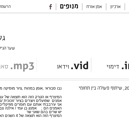
הרשמה 
ארכיון
אמן אורח
גליון #10
שער הגיל
ולה בין תחומי
נבו סבוראי ,אומן במהות ,ציור מוסיקה 
המיצרף או הטרק הזה הוא תוצאה של עב
אמנים שפועלים ויוצרים בציור /זכוכית /מ
אני עירבבתי אותם עם חומרים מוזיקליים 
האמנים הם ; אמנון בן עמי / אילנה צברי
יש שרים בהם שאני שר
המיצרף הזה הוא תוצאה של 4 השנים האחרונות.
נב