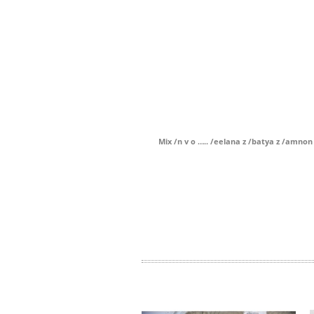
Mix /n v o ….. /eelana z /batya z /amnon