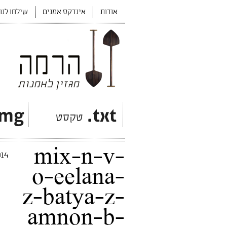
אודות
אינדקס אמנים
שילחו לנו
mix-n-v-
2014, שיתוף פע
o-eelana-
z-batya-z-
amnon-b-