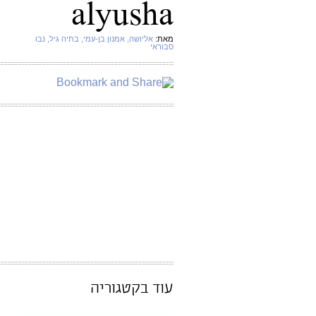
alyusha
מאת:
אליושה
, אמנון בן-עמי
, בתיה גיל
, נבו
סבוראי
עוד בקטגוריה