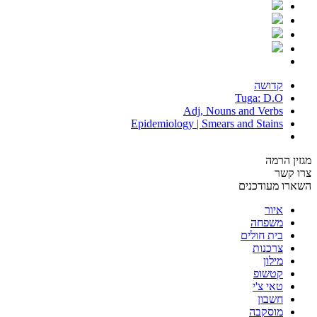
קדושה
Tuga: D.O
Adj, Nouns and Verbs
Epidemiology | Smears and Stains
מגזין הרמה
צרו קשר
השארו מעודכנים
איור
משפחה
בית חולים
צרכנות
מילון
קטשופ
טאי צ'י
חשבון
מוסקבה