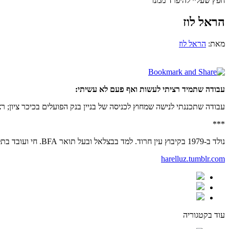
חפץ שעליי להיפרד ממנו
הראל לוז
מאת:
הראל לוז
עבודה שתמיד רציתי לעשות ואף פעם לא עשיתי:
עבודה שתכננתי לנישה שמחוץ לכניסה של בניין בנק הפועלים בכיכר ציון;
***
נולד ב-1979 בקיבוץ עין חרוד. למד בבצלאל ובעל תואר BFA. חי ועובד בתל אביב.
harelluz.tumblr.com
עוד בקטגוריה