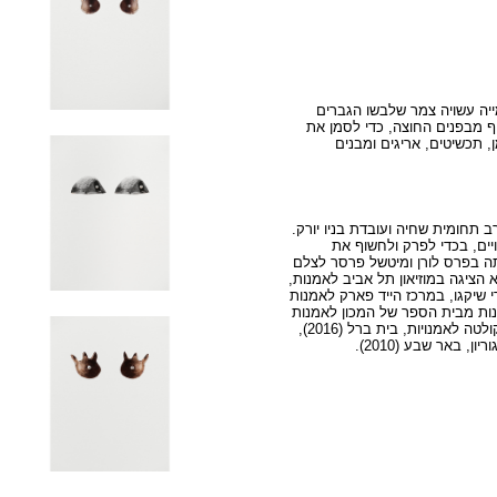
ייה עשויה צמר שלבשו הגברים
ף מבפנים החוצה, כדי לסמן את
 תכשיטים, אריגים ומבנים
 היא אמנית רב תחומית שחיה ועובדת בניו יורק.
יים, בכדי לפרק ולחשוף את
תה בפרס לורן ומיטשל פרסר לצלם
202), ובפרס כ״ץ לצילום (2018). היא הציגה במוזיאון תל אביב לאמנות,
 מאנה קונטמפוררי שיקגו, במרכז הייד פארק לאמנות
מנות מבית הספר של המכון לאמנות
של שיקגו (2019), למדה אמנות במדרשה- הפקולטה לאמנויות, בית ברל (2016),
, באר שבע (2010).