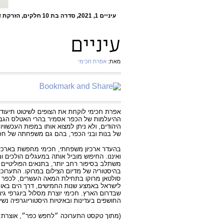
עיניים 1, 2021, סדרה בת 10 חלקים, הזרקת דיו פיגמנטי על נייר ארכיבי, 51x40 ס״מ מתוך לחפש כפר, מוזיאון תל אביב, 2022
עיניים
מאת:
אפרת חכימי
אפרת חכימי לוקחת את הצופים לשיטוט תיעודי 
ההיעלמות של הכפר אסמיר בהרי האטלס הגבוה
היהודים, ולא ניתן למצוא אותו במפות העכשווי
של בנות ובני הכפר, בהם גם משפחתה של חכי
בהעדר ארכיון משפחתי, חכימי מחפשת בארכיונ
ואיננו. החיפוש מוביל אותה במעגלים הולכים 
משתלב בסיפור רחב יותר, בתנאים הפוליטיים 
בהיסטוריה של מדיום הצילום במרוקו. התערוכה
סולטאן מרוקו בתחילת המאה העשרים, לכפר ב
לישראל באמצע שנות החמישים, דרך הים באוניי
שבדרום הארץ. חכימי יוצרת מסלול ביוגרפי גיא
החושפים בעדינות ובאיטיות היסטוריוגרפיה נשי