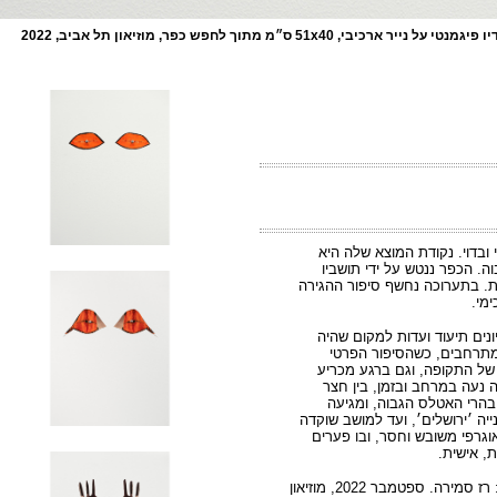
ובדוי. נקודת המוצא שלה היא
. הכפר ננטש על ידי תושביו
ות. בתערוכה נחשף סיפור ההגירה
מי.
ים תיעוד ועדות למקום שהיה
ומתרחבים, כשהסיפור הפרטי
של התקופה, וגם ברגע מכריע
 נעה במרחב ובזמן, בין חצר
הרי האטלס הגבוה, ומגיעה
ה ׳ירושלים׳, ועד למושב שוקדה
וגרפי משובש וחסר, ובו פערים
ת, אישית.
(מתוך טקסט התערוכה ״לחפש כפר״, אוצרת: רז סמירה. ספטמבר 2022, מוזיאון