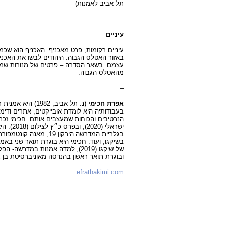
תל אביב לאמנות)
עיניים
עיניים רקומות, פרט מאכניף. האכניף הוא שכמ
באזור האטלס הגבוה. היהודים לבשו את האכני
עצמם. בשאר הסדרה – פרטים של מנורות שמן,
מהאטלס הגבוה.
–
אפרת חכימי
(נ. תל אביב, 1982)
בעבודותיה היא לומדת אובייקטים, אתרים ודימו
הנרטיבים והכוחות שמעצבים אותם. חכימי זכ
ישראלי (0
בגלריית המדרשה הירקון 19,
בשיקגו, ועוד. חכימי היא בוגרת תואר שני בא
ובוגרת תואר ראשון בהנדסה מאוניברסיטת בן גוריון
efrathakimi.com