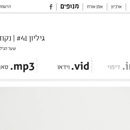
הרשמה 
ארכיון
אמן אורח
גיליון #41 | נקודת עיוורון | דצמבר 2023
שער הגילי