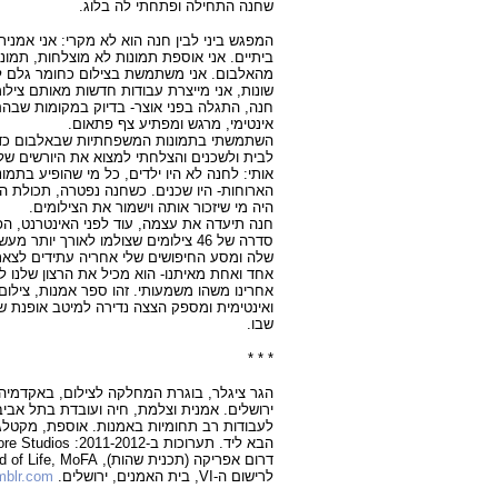
שחנה התחילה ופתחתי לה בלוג.
המפגש ביני לבין חנה הוא לא מקרי: אני אמני
ביתיים. אני אוספת תמונות לא מוצלחות, תמונו
מהאלבום. אני משתמשת בצילום כחומר גלם לע
שונות, אני מייצרת עבודות חדשות מאותם ציל
חנה, התגלה בפני אוצר- בדיוק במקומות שבהם
אינטימי, מרגש ומפתיע צף פתאום.
השתמשתי בתמונות המשפחתיות שבאלבום כדי
לבית ולשכנים והצלחתי למצוא את היורשים של
אותי: לחנה לא היו ילדים, כל מי שהופיע בתמו
הארוחות- היו שכנים. כשחנה נפטרה, תכולת 
היה מי שיזכור אותה וישמור את הצילומים.
חנה תיעדה את עצמה, עוד לפני האינטרנט, הפי
סדרה של 46 צילומים שצולמו לאורך יות
שלה ומסע החיפושים שלי אחריה עתידים לצאת
אחד ואחת מאיתנו- הוא מכיל את הרצון שלנו ל
אחרינו משהו משמעותי. זהו ספר אמנות, צילום
ואינטימית ומספק הצצה נדירה למיטב אופנת שנו
שבו.
* * *
הגר ציגלר, בוגרת המחלקה לצילום, באקדמיה 
ירושלים. אמנית וצלמת, חיה ועובדת בתל אבי
לעבודות רב תחומיות באמנות. אוספת, מקטלגת
לרישום ה-VI, בית האמנים, ירושלים.
mblr.com/