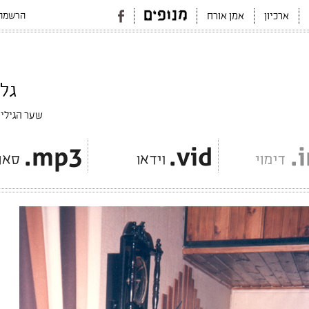
הרשמה 
ארכיון
אמן אורח
גליון #3, מט
שער הגיליו