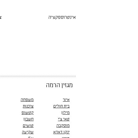
אינטרוספקציה
r
מגזין הרמה
איור
משפחה
בית חולים
צרכנות
מילון
קטשופ
טאי צ'י
חשבון
מוסקבה
טושים
ינקו דאדא
שקיעה