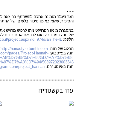
* * *
הגר ציגלר מזמינה אתכם להשתתף בהוצאה לא
והסיפור, שהוא כמעט סיפור בלשים, של ההת
במסגרת מימון הפרויקט ניתן לרכוש מראש את
של חנה במהדורה מוגבלת. אם אתם רוצים לעז
הלינק:
.co.il/project.aspx?id=974&lan=he-IL
הבלוג של חנה:
http://hanastyle.tumblr.com/
חנה בפייסבוק:
.com/pages/Project-Hannah-
%A8%D7%95%D7%99%D7%A7%D7%98-
%97%D7%A0%D7%94/503972023003346
חנה באינסטגרם:
http://instagram.com/project_hannah
עוד בקטגוריה