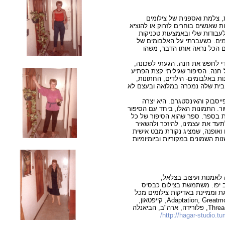
ת, צלמת ואספנית של צילומים
ת שאנשים בוחרים לזרוק או להוציא
בודות שלי ובאמצעות טכניקות
ומים. כשעברתי על האלבומים של
 הכל נראה אותו הדבר, משהו
 לחפש את חנה. הגעתי לשכונה,
 חנה. הסיפור שגיליתי קצת הפתיע
נות באלבומים- הילדים, החתונות,
הבית שלה נמכרה במלואה ובעצם לא
יסבוק והאינסטגרם. היא יצרה
ר מעשור. התמונות האלו, ביחד עם הסיפור
 בספר. ספר שהוא הסיפור של כל
תעד את עצמינו, להיזכר ולהשאיר
 ואופנה, שמציג נקודת מבט אישית
ת השמונים במקוריות וביומיומיות
לאמנות ועיצוב בצלאל,
ב יפו. משתמשת בצילום כבסיס
 וממיינת באדיקות צילומים מכל
הבא ליד. תערוכות ב-2011-2012: Adaptation, Greatmore Studios, קייפטאון,
דרום אפריקה (תכנית שהות), Thread of Life, MoFA, פלורידה, ארה"ב, הביאנלה
http://hagar-studio.tu