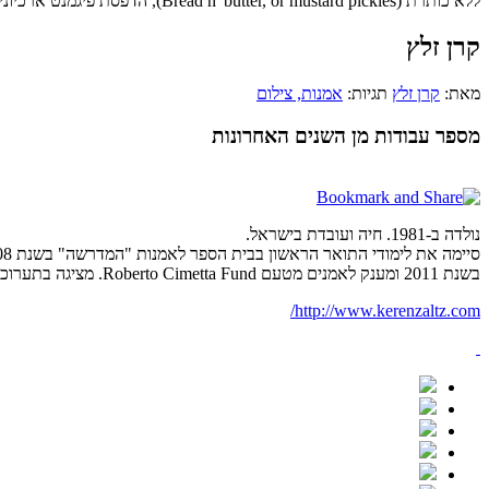
ללא כותרת (Bread n' butter, or mustard pickles), הדפסת פיגמנט ארכיונית, 2009
קרן זלץ
מאת:
קרן זלץ
תגיות:
אמנות
, צילום
מספר עבודות מן השנים האחרונות
נולדה ב-1981. חיה ועובדת בישראל.
בשנת 2011 ומענק לאמנים מטעם Roberto Cimetta Fund. מציגה בתערוכות בארץ ובעולם והשתתפה בביאנאלה לאמנות עכשווית בסופיה, בולגריה בשנת 2011.
http://www.kerenzaltz.com/