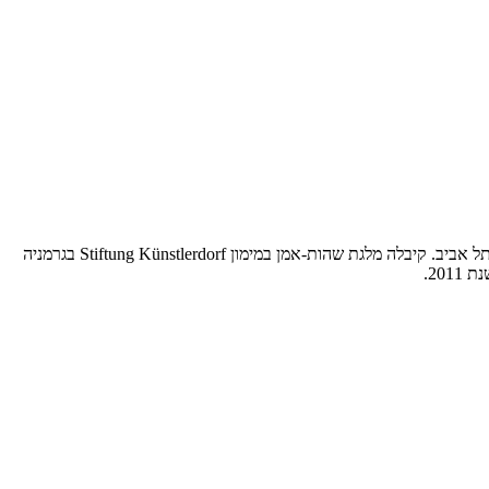
סיימה את לימודי התואר הראשון בבית הספר לאמנות "המדרשה" בשנת 2008 ולומדת לקראת תואר שני בתכנית הבינתחומית באמנויות באוניברסיטת תל אביב. קיבלה מלגת שהות-אמן במימון Stiftung Künstlerdorf בגרמניה