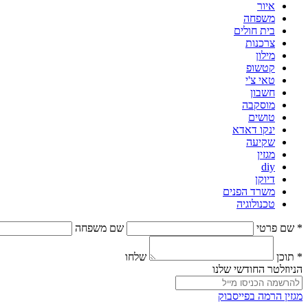
איור
משפחה
בית חולים
צרכנות
מילון
קטשופ
טאי צ'י
חשבון
מוסקבה
טושים
ינקו דאדא
שקיעה
מגזין
diy
דיוקן
משרד הפנים
טכנולוגיה
* שם פרטי
שם משפחה
* תוכן
שלחו
הניוזלטר החודשי שלנו
מגזין הרמה בפייסבוק