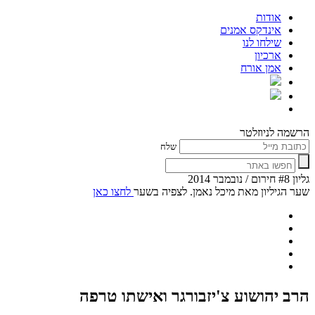
אודות
אינדקס אמנים
שילחו לנו
ארכיון
אמן אורח
הרשמה לניוזלטר
שלח
גליון #8 חירום / נובמבר 2014
שער הגיליון מאת מיכל נאמן. לצפיה בשער
לחצו כאן
הרב יהושוע צ'יזבורגר ואישתו טרפה