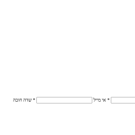
* אי מייל
* שדה חובה