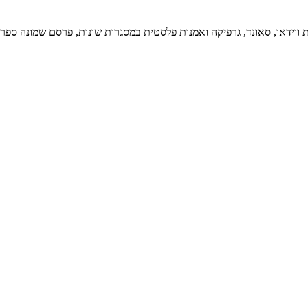
לים ב-1971, יוצר רב תחומי, הציג עבודות ווידאו, סאונד, גרפיקה ואמנות פלסטית במסגרות שונו