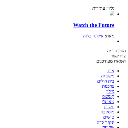
גליון: עתידות
Watch the Future
מאת:
אילונה בלגה
מגזין הרמה
צרו קשר
השארו מעודכנים
איור
משפחה
בית חולים
צרכנות
מילון
קטשופ
טאי צ'י
חשבון
מוסקבה
טושים
ינקו דאדא
שקיעה