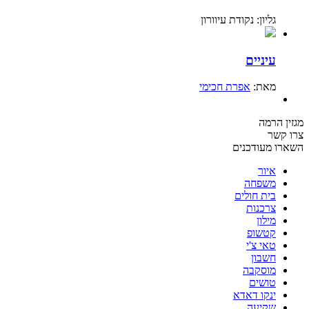
גליון: נקודת עיוורון
עיניים
מאת:
אפרת חכימי
מגזין הרמה
צרו קשר
השארו מעודכנים
איור
משפחה
בית חולים
צרכנות
מילון
קטשופ
טאי צ'י
חשבון
מוסקבה
טושים
ינקו דאדא
שקיעה