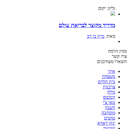
גליון: יקום
מדריך מקוצר לבריאת עולם
מאת:
ברק בן דב
מגזין הרמה
צרו קשר
השארו מעודכנים
איור
משפחה
בית חולים
צרכנות
מילון
קטשופ
טאי צ'י
חשבון
מוסקבה
טושים
ינקו דאדא
שקיעה