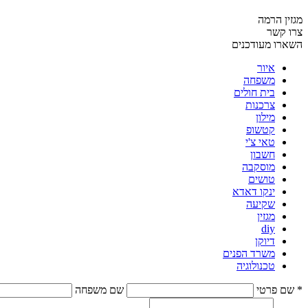
מגזין הרמה
צרו קשר
השארו מעודכנים
איור
משפחה
בית חולים
צרכנות
מילון
קטשופ
טאי צ'י
חשבון
מוסקבה
טושים
ינקו דאדא
שקיעה
מגזין
diy
דיוקן
משרד הפנים
טכנולוגיה
* שם פרטי
שם משפחה