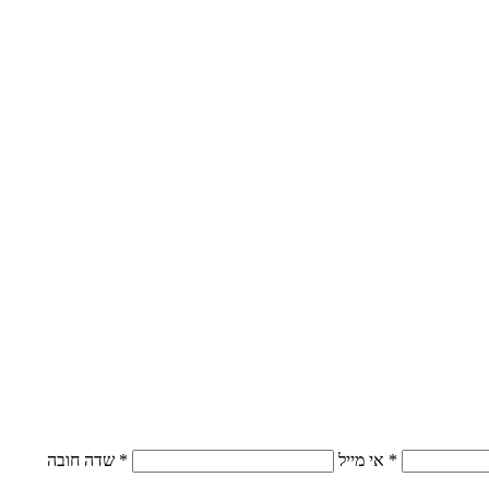
* אי מייל
* שדה חובה