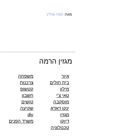
מאת:
תמיר ארליך
מגזין הרמה
איור
משפחה
בית חולים
צרכנות
מילון
קטשופ
טאי צ'י
חשבון
מוסקבה
טושים
ינקו דאדא
שקיעה
מגזין
diy
דיוקן
משרד הפנים
טכנולוגיה