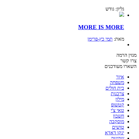
גליון: גודש
MORE IS MORE
מאת:
תמי כץ-פרימן
מגזין הרמה
צרו קשר
השארו מעודכנים
איור
משפחה
בית חולים
צרכנות
מילון
קטשופ
טאי צ'י
חשבון
מוסקבה
טושים
ינקו דאדא
שקיעה