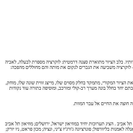
יאון, והוא נקודת המוצא של יצירותיו. בלב הציור מתוארת סצנה דרמטית: לוקרציה מספרת לבעלה, לאביה
ס – לוקרציה משביעה את הגברים לנקום את מותה והם מחוללים מהפכה:
ציור המקורי, מתמקד בחלק מסוים שלו, מייצג זווית שונה שלו, מוחק,
בתם יחד בחלל בונה מערך רב-קולי ומורכב, ומוסיפה בתורה עוד נקודות
ה חוצה את החיים אל עבר המוות.
ל אביב . הציג תערוכות יחיד במוזיאון ישראל, ירושלים; מוזיאון תל אביב
מנות בליוורפול; פונדציונה ג'ורג'יו צ'יני, ונציה; מכון פראט, ניו יורק;