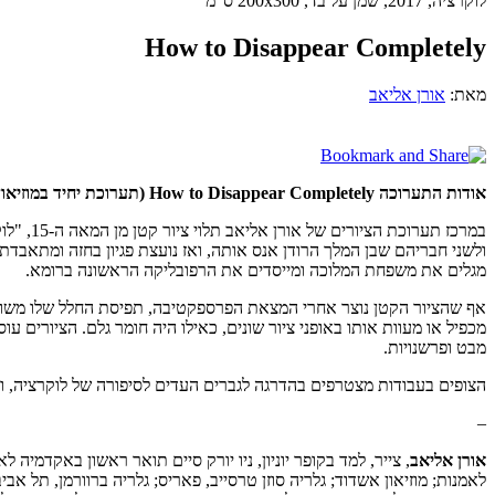
לוקרציה, 2017, שמן על בד, 200x300 ס"מ
How to Disappear Completely
מאת:
אורן אליאב
אודות התערוכה How to Disappear Completely
(תערוכת יחיד במוזיאון ישראל, 2018, או
במרכז ת
ולשני חבריהם שבן המלך הרודן אנס אותה, ואז נועצת פגיון בחזה ומתאבדת
מגלים את משפחת המלוכה ומייסדים את הרפובליקה הראשונה ברומא.
אף שהציור הקטן נוצר אחרי המצאת הפרספקטיבה, תפיסת החלל שלו משובשת 
מכפיל או מעוות אותו באופני ציור שונים, כאילו היה חומר גלם. הציורים ע
מבט ופרשנויות.
הצופים בעבודות מצטרפים בהדרגה לגברים העדים לסיפורה של לוקרציה, ומ
–
אורן אליאב
, צייר, למד בקופר יוניון, ניו יורק סיים תואר ראשון באקדמיה 
לאמנות; מוזיאון אשדוד; גלריה סוזן טרסייב, פאריס; גלריה ברוורמן, תל אביב;