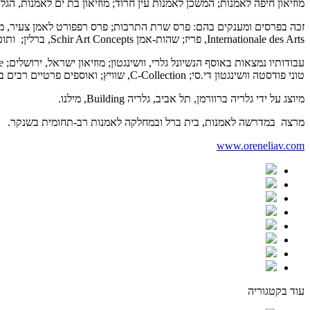
מוזיאון חיפה לאמנות; המשכן לאמנות עין חרוד; מוזיאון בת ים לאמנות, הג
Internationale des Arts, פריז; שהות-אמן Schir Art Concepts, ברלין; ותוכנית האמנות הבינלאומית של לייפציג (LIA).
טוני פודסטה וושינגטון די.סי; C-Collection, שוויץ; ואוספים פרטיים רבים בארץ ובעולם.
מיוצג על ידי גלריה ברוורמן, תל אביב, גלריה Building, מילנו.
מרצה במדרשה לאמנות, בית ברל ובמחלקה לאמנות רב-תחומית בשנקר.
www.oreneliav.com
עוד בקטגוריה