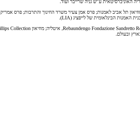
לריה האוניברסיטאית ע"ש גניה שרייבר ועוד.