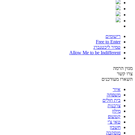
רישומים
Free to Enter
טמיר ליכטנברג
Allow Me to be Indifferent
מגזין הרמה
צרו קשר
השארו מעודכנים
איור
משפחה
בית חולים
צרכנות
מילון
קטשופ
טאי צ'י
חשבון
מוסקבה