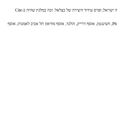
זכה בפרסים ומענקים בהם: פרס שרת התרבות; פרס רפפורט לאמן צעיר, מוזיאון תל אביב לאמנות; פרס אמן צעיר משרד החינוך והתרבות; פרס אמריקה ישראל; ופרס עידוד היצירה של בצלאל. זכה במלגת שהיה ב-Cite
עבודותיו נמצאות באוסף הנשיונל גלרי, וושינגטון; מוזיאון ישראל, ירושלים; Rebaundengo Fondazione Sandretto Re, איטליה; מוזיאון Phillips Collection, וושינגטון, אוסף דרייק, הולנד, אוסף מוזיאון תל אביב לאמנות, אוסף