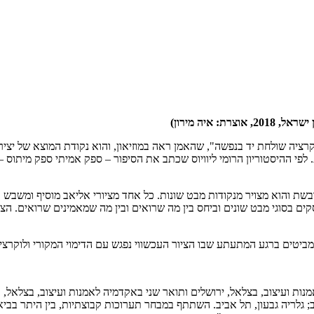
צרת: איה מירון)
ערוכת הציורים של אורן אליאב תלוי ציור קטן מן המאה ה-15, "לוקרציה שולחת יד בנפשה", שהאמן ראה במוז
. לפי ההיסטוריון הרומי ליוויוס שכתב את הסיפור – ספק אמיתי ספק מיתו
והוא מצויר מנקודות מבט שונות. כל אחד מציורי אליאב מוסיף ומשבש את ה
וסקים בסוגי מבט שונים וביחס בין מה שרואים ובין מה שמאמינים שרואים. הצ
ביטים ברגע המתעתע שבו הציור העכשווי נפגש עם הדימוי המקורי ולוקרצי
לאמנות ועיצוב, בצלאל, ירושלים ותואר שני באקדמיה לאמנות ועיצוב, בצלאל, ת
 גלריה גבעון, תל אביב. השתתף במבחר תערוכות קבוצתיות, בין היתר בביאנלה לא